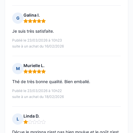
Galina I.
G
Note : 5 sur 5
Je suis très satisfaite.
Publié le 23/03/2026 à 10h23
suite à un achat du 16/02/2026
Murielle L.
M
Note : 5 sur 5
Thé de très bonne qualité. Bien emballé.
Publié le 23/03/2026 à 10h22
suite à un achat du 18/02/2026
Linda D.
L
Note : 1 sur 5
Déçue le moringa n’est pas bien moulue et le goût n’est