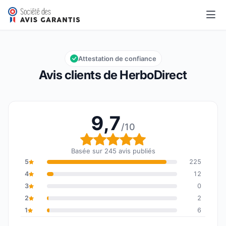
HerboDirect
9,7/10
Note globale : 9,7 sur 10
Attestation de confiance
Avis clients de HerboDirect
9,7
/10
Note globale : 9,7 sur 1
Basée sur 245 avis publiés
5
225
4
12
3
0
2
2
1
6