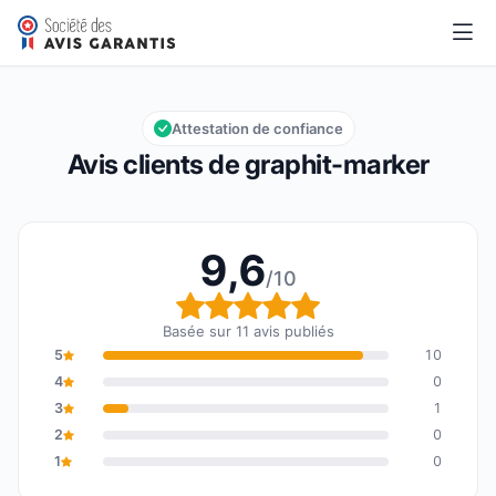
graphit-marker
9,6/10
Note globale : 9,6 sur 10
Attestation de confiance
Avis clients de graphit-marker
9,6
/10
Note globale : 9,6 sur 1
Basée sur 11 avis publiés
5
10
4
0
3
1
2
0
1
0