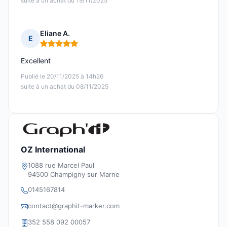
suite à un achat du 19/11/2025
Eliane A.
E
Note : 5 sur 5
Excellent
Publié le 20/11/2025 à 14h26
suite à un achat du 08/11/2025
OZ International
1088 rue Marcel Paul
94500 Champigny sur Marne
0145167814
contact@graphit-marker.com
352 558 092 00057