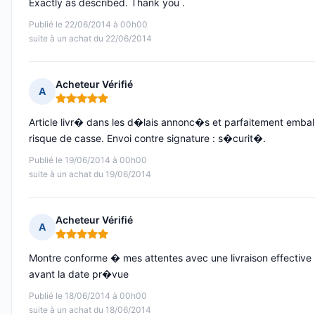
Exactly as described. Thank you .
Publié le 22/06/2014 à 00h00
suite à un achat du 22/06/2014
Acheteur Vérifié
A
Note : 5 sur 5
Article livr� dans les d�lais annonc�s et parfaitement embal
risque de casse. Envoi contre signature : s�curit�.
Publié le 19/06/2014 à 00h00
suite à un achat du 19/06/2014
Acheteur Vérifié
A
Note : 5 sur 5
Montre conforme � mes attentes avec une livraison effective 
avant la date pr�vue
Publié le 18/06/2014 à 00h00
suite à un achat du 18/06/2014