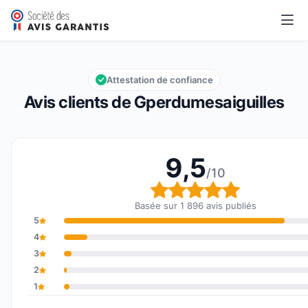
Gperdumesaiguilles
9,5/10
Note globale : 9,5 sur 10
Attestation de confiance
Avis clients de Gperdumesaiguilles
9,5
/10
Note globale : 9,5 
Basée sur 1 896 avis publiés
5
4
3
2
1