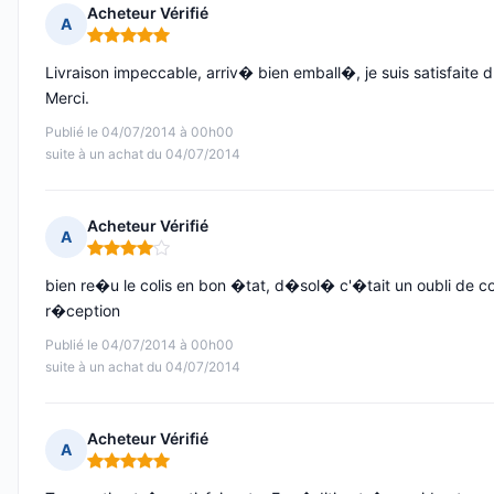
Acheteur Vérifié
A
Note : 5 sur 5
Livraison impeccable, arriv� bien emball�, je suis satisfaite d
Merci.
Publié le 04/07/2014 à 00h00
suite à un achat du 04/07/2014
Acheteur Vérifié
A
Note : 4 sur 5
bien re�u le colis en bon �tat, d�sol� c'�tait un oubli de co
r�ception
Publié le 04/07/2014 à 00h00
suite à un achat du 04/07/2014
Acheteur Vérifié
A
Note : 5 sur 5