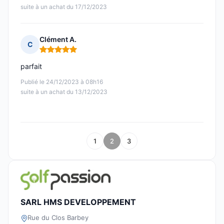
suite à un achat du 17/12/2023
Clément A.
C
Note : 5 sur 5
parfait
Publié le 24/12/2023 à 08h16
suite à un achat du 13/12/2023
1
2
3
SARL HMS DEVELOPPEMENT
Rue du Clos Barbey