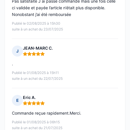
Pas satisfaite J ai passé commande mais une fois celle
ci validée et payée l’article n’était plus disponible.
Nonobstant j’ai été remboursée
Publié le 02/08/2025 à 15h30
suite à un achat du 23/07/2025
JEAN-MARC C.
J
Note : 5 sur 5
.
Publié le 01/08/2025 à 15h11
suite à un achat du 22/07/2025
Eric A.
E
Note : 5 sur 5
Commande reçue rapidement.Merci.
Publié le 01/08/2025 à 06h15
suite à un achat du 21/07/2025