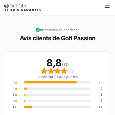
Golf Passion
8,8/10
Note globale : 8,8 sur 10
Attestation de confiance
Avis clients de Golf Passion
8,8
/10
Note globale : 8,8 sur 1
Basée sur 91 avis publiés
5
73
4
5
3
1
2
1
1
11