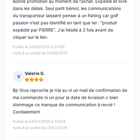
Bonne promotion au moment de l'achat. Expédié et livré
dans les délais. Seul petit bémol, les communications
du transporteur laissent penser à un fishing car golf
passion n'est pas identifié en tant que tel : "produit
expédié par PIERRE". J'ai hésité à 2 fois avant de
cliquer sur le lien.
Publié le 24/06/2025 à 21h29
suite à un achat du 14/06/2025
Valerie G.
V
Note : 4 sur 5
Bjr Gros reproche je n’ai eu ni un mail de confirmation de
ma commande ni un pour la date de livraison c bien
dommage ce manque de communication à revoir !
Cordialement
Publié le 04/03/2025 à 10h54
suite à un achat du 22/02/2025