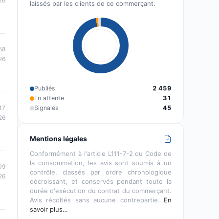
26
laissés par les clients de ce commerçant.
58
26
Publiés
2 459
En attente
31
Signalés
45
17
26
Mentions légales
Conformément à l'article L111-7-2 du Code de
la consommation, les avis sont soumis à un
09
contrôle, classés par ordre chronologique
26
décroissant, et conservés pendant toute la
durée d'exécution du contrat du commerçant.
Avis récoltés sans aucune contrepartie.
En
savoir plus…