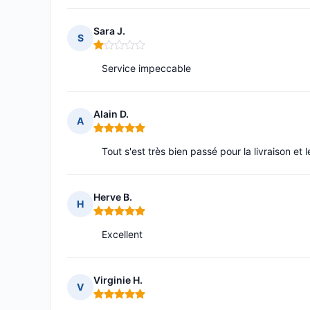
Sara J.
S
Note : 1 sur 5
Service impeccable
Alain D.
A
Note : 5 sur 5
Tout s'est très bien passé pour la livraison et
Herve B.
H
Note : 5 sur 5
Excellent
Virginie H.
V
Note : 5 sur 5