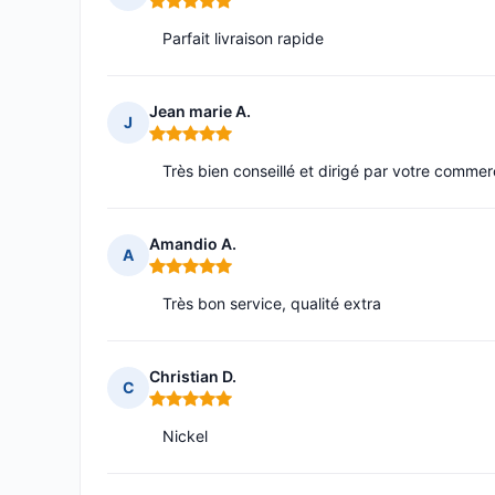
Note : 5 sur 5
Parfait livraison rapide
Jean marie A.
J
Note : 5 sur 5
Très bien conseillé et dirigé par votre comme
Amandio A.
A
Note : 5 sur 5
Très bon service, qualité extra
Christian D.
C
Note : 5 sur 5
Nickel