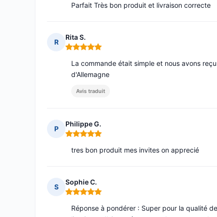
Parfait Très bon produit et livraison correcte
Rita S.
R
Note : 5 sur 5
La commande était simple et nous avons reçu 
d'Allemagne
Avis traduit
Philippe G.
P
Note : 5 sur 5
tres bon produit mes invites on apprecié
Sophie C.
S
Note : 5 sur 5
Réponse à pondérer : Super pour la qualité des