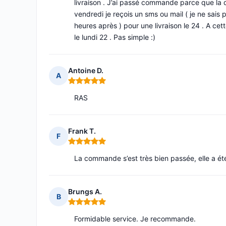
livraison . J’ai passé commande parce que la 
vendredi je reçois un sms ou mail ( je ne sais 
heures après ) pour une livraison le 24 . A cet
le lundi 22 . Pas simple :)
Antoine D.
A
Note : 5 sur 5
RAS
Frank T.
F
Note : 5 sur 5
La commande s’est très bien passée, elle a été
Brungs A.
B
Note : 5 sur 5
Formidable service. Je recommande.