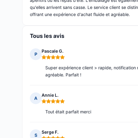
apéritifs ou les repas d'été. L'emballage est également
qu'elles arrivent sans casse. Le service client se dis
offrant une expérience d'achat fluide et agréable.
Tous les avis
Pascale G.
P
Note : 5 sur 5
Super expérience client > rapide, notificatio
agréable. Parfait !
Annie L.
A
Note : 5 sur 5
Tout était parfait merci
Serge F.
S