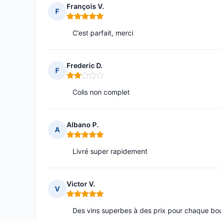
François V.
F
Note : 5 sur 5
C’est parfait, merci
Frederic D.
F
Note : 2 sur 5
Colis non complet
Albano P.
A
Note : 5 sur 5
Livré super rapidement
Victor V.
V
Note : 5 sur 5
Des vins superbes à des prix pour chaque bo