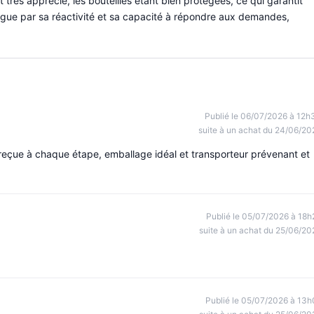
 très apprécié, les bouteilles étant bien protégées, ce qui garantit
tingue par sa réactivité et sa capacité à répondre aux demandes,
Publié le 06/07/2026 à 12h
suite à un achat du 24/06/20
n reçue à chaque étape, emballage idéal et transporteur prévenant et
Publié le 05/07/2026 à 18h
suite à un achat du 25/06/20
Publié le 05/07/2026 à 13h