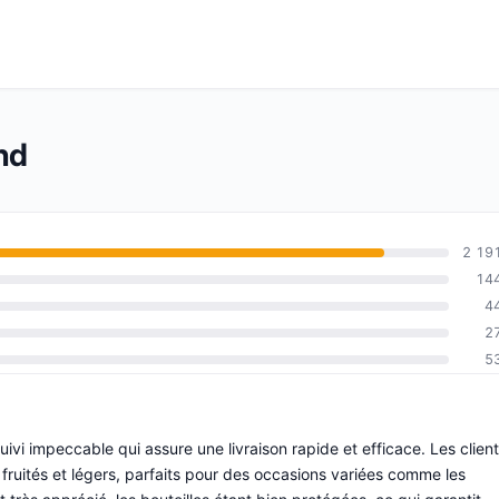
nd
2 19
14
4
2
5
i impeccable qui assure une livraison rapide et efficace. Les clien
 fruités et légers, parfaits pour des occasions variées comme les