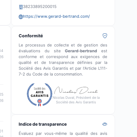
38233895200015
https://www.gerard-bertrand.com/
Conformité
Le processus de collecte et de gestion des
évaluations du site
Gerard-bertrand
est
34
conforme et correspond aux exigences de
26
qualité et de transparence définies par la
Société des Avis Garantis et par l'Article L111-
7-2 du Code de la consommation.
25
Nicolas Duval, Président de la
26
Société des Avis Garantis
Indice de transparence
01
Évaluez par vous-même la qualité des avis