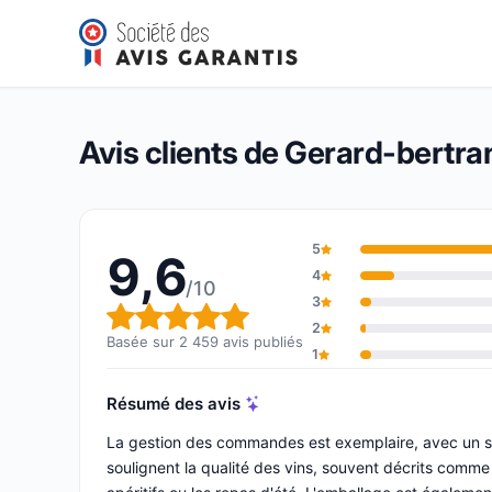
Gerard-bertrand
9,6/10
(2 459 avis)
Note globale : 9,6 sur 10
Avis clients de Gerard-bertra
5
9,6
4
/10
3
Note globale : 9,6 sur 10
2
Basée sur 2 459 avis publiés
1
Résumé des avis
La gestion des commandes est exemplaire, avec un suiv
soulignent la qualité des vins, souvent décrits comme