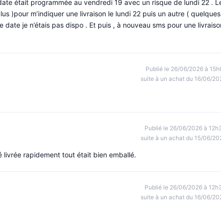
date était programmée au vendredi 19 avec un risque de lundi 22 . L
plus )pour m’indiquer une livraison le lundi 22 puis un autre ( quelques
te date je n’étais pas dispo . Et puis , à nouveau sms pour une livraiso
Publié le 26/06/2026 à 15h
suite à un achat du 16/06/20
Publié le 26/06/2026 à 12h
suite à un achat du 15/06/20
 livrée rapidement tout était bien emballé.
Publié le 26/06/2026 à 12h
suite à un achat du 16/06/20