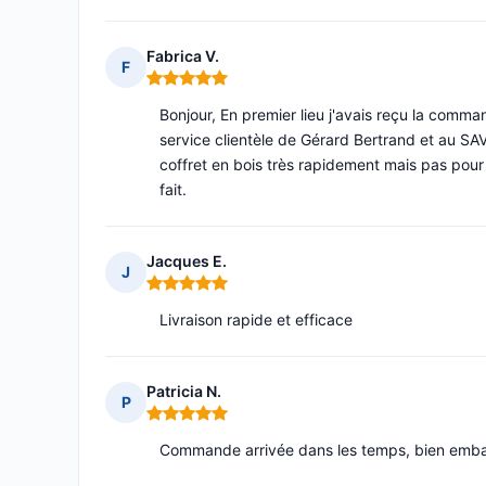
Fabrica V.
F
Note : 5 sur 5
Bonjour, En premier lieu j'avais reçu la comma
service clientèle de Gérard Bertrand et au S
coffret en bois très rapidement mais pas pour
fait.
Jacques E.
J
Note : 5 sur 5
Livraison rapide et efficace
Patricia N.
P
Note : 5 sur 5
Commande arrivée dans les temps, bien emballé