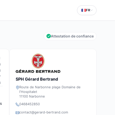
FR
Attestation de confiance
1
4
4
7
SPH Gérard Bertrand
3
Route de Narbonne plage Domaine de
l'Hospitalet
11100 Narbonne
ts
0468452850
contact@gerard-bertrand.com