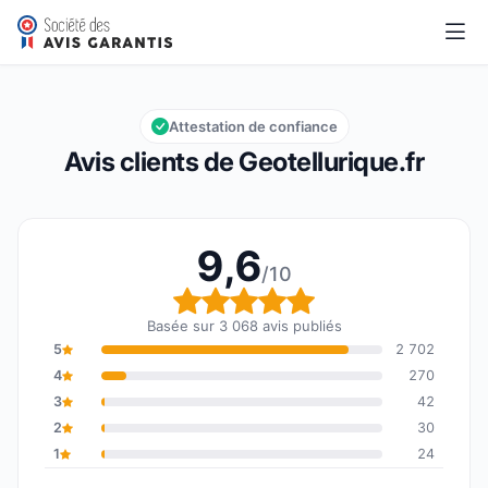
Geotellurique.fr
9,6/10
Note globale : 9,6 sur 10
Attestation de confiance
Avis clients de Geotellurique.fr
9,6
/10
Note globale : 9,6 sur 1
Basée sur 3 068 avis publiés
5
2 702
4
270
3
42
2
30
1
24