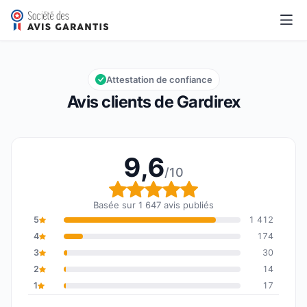
Gardirex
9,6/10
Note globale : 9,6 sur 10
Attestation de confiance
Avis clients de Gardirex
9,6
/10
Note globale : 9,6 sur 1
Basée sur 1 647 avis publiés
5
1 412
4
174
3
30
2
14
1
17