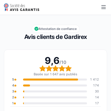
Gardirex
9,6/10
Note globale : 9,6 sur 10
Attestation de confiance
Avis clients de Gardirex
9,6
/10
Note globale : 9,6 sur 1
Basée sur 1 647 avis publiés
5
1 412
4
174
3
30
2
14
1
17