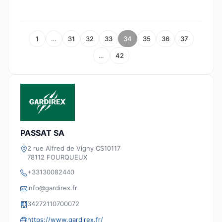
1
…
31
32
33
34
35
36
37
…
42
PASSAT SA
2 rue Alfred de Vigny CS10117
78112 FOURQUEUX
+33130082440
info@gardirex.fr
34272110700072
https://www.gardirex.fr/