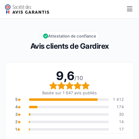
Gardirex
9,6/10
Note globale : 9,6 sur 10
Attestation de confiance
Avis clients de Gardirex
9,6
/10
Note globale : 9,6 sur 1
Basée sur 1 647 avis publiés
5
1 412
4
174
3
30
2
14
1
17