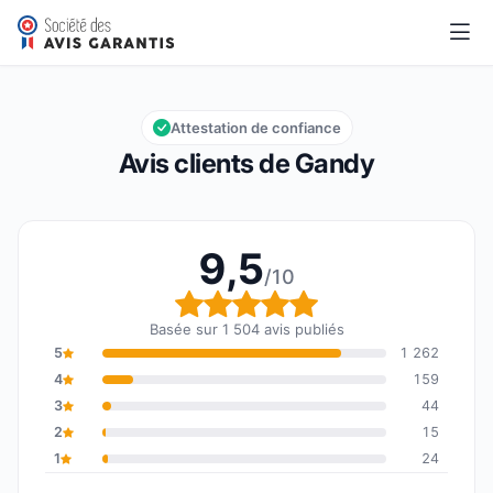
Gandy
9,5/10
Note globale : 9,5 sur 10
Attestation de confiance
Avis clients de Gandy
9,5
/10
Note globale : 9,5 sur 1
Basée sur 1 504 avis publiés
5
1 262
4
159
3
44
2
15
1
24