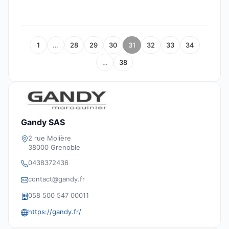
1
…
28
29
30
31
32
33
34
…
38
Gandy SAS
2 rue Molière
38000 Grenoble
0438372436
contact@gandy.fr
058 500 547 00011
https://gandy.fr/