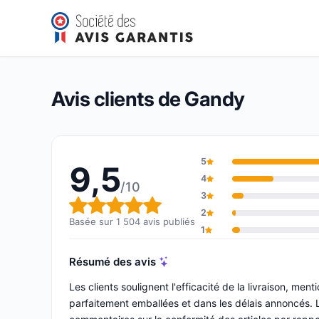
Gandy
9,5/10
(1 504 avis)
Note globale : 9,5 sur 10
Avis clients de Gandy
5
9,5
4
/10
3
Note globale : 9,5 sur 10
2
Basée sur 1 504 avis publiés
1
Résumé des avis
Les clients soulignent l'efficacité de la livraison, m
parfaitement emballées et dans les délais annoncés. 