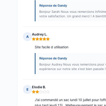
Réponse de Gandy
Bonjour Sarah Nous vous remercions infinim
votre satisfaction. Un grand merci ! A bientô
Audrey L.
A
Note : 5 sur 5
Site facile d utilisation
Réponse de Gandy
Bonjour Audrey Nous vous remercions pour 
expérience sur notre site s'est bien passée 
Elodie B.
E
Note : 2 sur 5
J’ai commandé un sac lundi 10 juillet pour l’of
plus tard jeudi 13) . Malheureusement le sac a