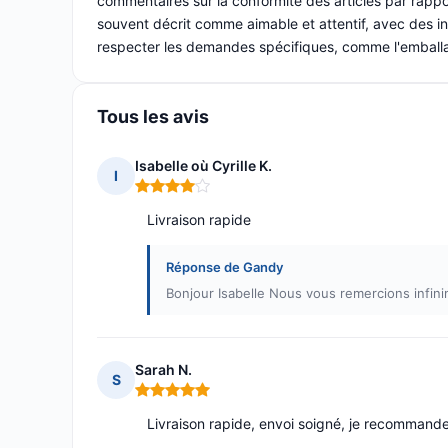
commentaires sur la conformité des articles par rapport
souvent décrit comme aimable et attentif, avec des in
respecter les demandes spécifiques, comme l'emball
Tous les avis
Isabelle où Cyrille K.
I
Note : 4 sur 5
Livraison rapide
Réponse de Gandy
Bonjour Isabelle Nous vous remercions infini
Sarah N.
S
Note : 5 sur 5
Livraison rapide, envoi soigné, je recommand