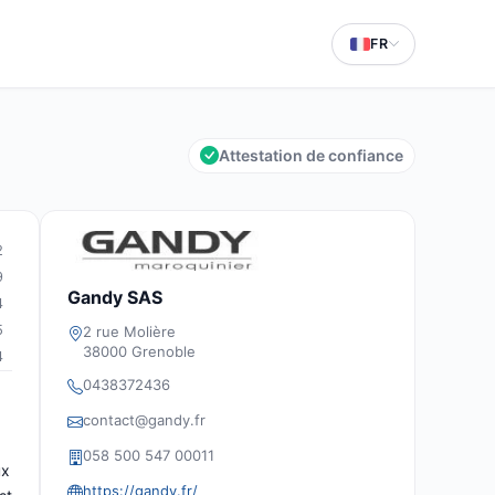
FR
Attestation de confiance
2
9
Gandy SAS
4
5
2 rue Molière
38000 Grenoble
4
0438372436
contact@gandy.fr
058 500 547 00011
ux
https://gandy.fr/