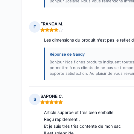
Bonjour Josiane Nous vous remercions infini
FRANCA M.
F
Note : 4 sur 5
Les dimensions du produit n'est pas le reflet de
Réponse de Gandy
Bonjour Nos fiches produits indiquent toutes
permettre à nos clients de ne pas se tromp
apporte satisfaction. Au plaisir de vous revo
SAPONE C.
S
Note : 5 sur 5
Article superbe et très bien emballé,
Reçu rapidement ,
Et je suis très très contente de mon sac
Il est splendide