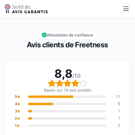
Freetness
8,8/10
Note globale : 8,8 sur 10
Attestation de confiance
Avis clients de Freetness
8,8
/10
Note globale : 8,8 sur 1
Basée sur 19 avis publiés
5
11
4
6
3
1
2
1
1
0