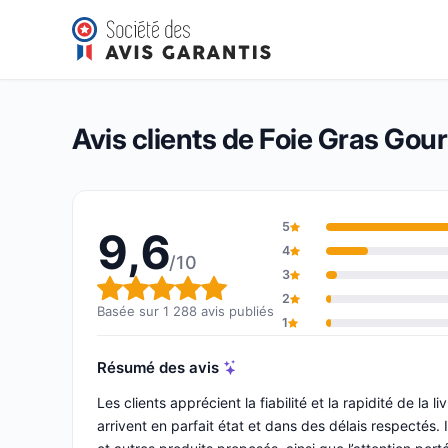
Foie Gras Gourmet
9,6/10
(1 288 avis)
Note globale : 9,6 sur 10
Avis clients de Foie Gras Gou
5
9,6
4
/10
3
Note globale : 9,6 sur 10
2
Basée sur 1 288 avis publiés
1
Résumé des avis
Les clients apprécient la fiabilité et la rapidité de la 
arrivent en parfait état et dans des délais respectés. 