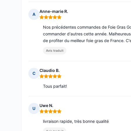
Anne-marie R.
A
Note : 5 sur 5
Nos précédentes commandes de Foie Gras Gourm
commander d'autres cette année. Malheureuse
de profiter du meilleur foie gras de France. C'e
Avis traduit
Claudio B.
C
Note : 5 sur 5
Tous parfait!
Uwe N.
U
Note : 5 sur 5
livraison rapide, très bonne qualité