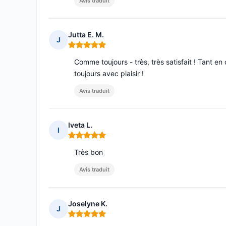
Avis traduit
Jutta E. M.
J
Note : 5 sur 5
Comme toujours - très, très satisfait ! Tant en 
toujours avec plaisir !
Avis traduit
Iveta L.
I
Note : 5 sur 5
Très bon
Avis traduit
Joselyne K.
J
Note : 5 sur 5