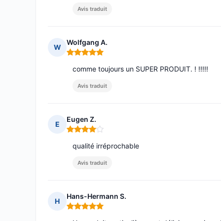
Avis traduit
Wolfgang A.
W
Note : 5 sur 5
comme toujours un SUPER PRODUIT. ! !!!!!
Avis traduit
Eugen Z.
E
Note : 4 sur 5
qualité irréprochable
Avis traduit
Hans-Hermann S.
H
Note : 5 sur 5