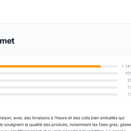
rmet
1 14
10
2
1
1
livraison, avec des livraisons à l’heure et des colis bien emballés qui
Ils soulignent la qualité des produits, notamment les foies gras, gésie