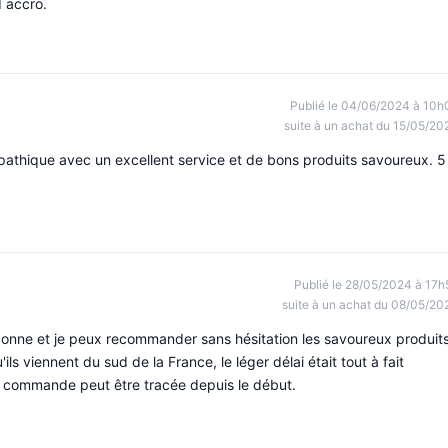
d accro.
Publié le 04/06/2024 à 10h
suite à un achat du 15/05/20
mpathique avec un excellent service et de bons produits savoureux. 5
Publié le 28/05/2024 à 17h
suite à un achat du 08/05/20
onne et je peux recommander sans hésitation les savoureux produit
ls viennent du sud de la France, le léger délai était tout à fait
la commande peut être tracée depuis le début.