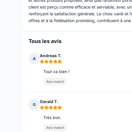
et autres produits proposés, ainsi que l’attention por
client est perçu comme efficace et serviable, avec un
renforçant la satisfaction générale. Le choix varié et
offres et à la fidélisation promising, contribuent à une
Tous les avis
Andreas T.
A
Note : 5 sur 5
Tout va bien !
Avis traduit
Gerald T.
G
Note : 5 sur 5
Très bon.
Avis traduit