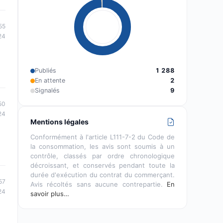
55
24
Publiés
1 288
En attente
2
Signalés
9
50
24
Mentions légales
Conformément à l'article L111-7-2 du Code de
la consommation, les avis sont soumis à un
contrôle, classés par ordre chronologique
décroissant, et conservés pendant toute la
durée d'exécution du contrat du commerçant.
57
Avis récoltés sans aucune contrepartie.
En
24
savoir plus…