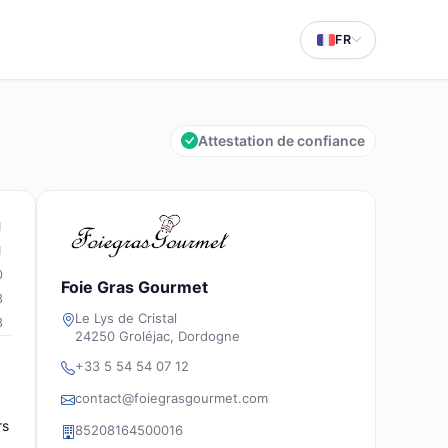
FR
Attestation de confiance
1
1
0
Foie Gras Gourmet
3
Le Lys de Cristal
3
24250 Groléjac, Dordogne
+33 5 54 54 07 12
contact@foiegrasgourmet.com
rs
85208164500016