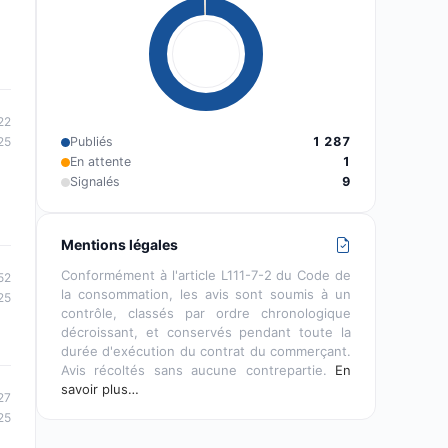
22
Publiés
1 287
25
En attente
1
Signalés
9
Mentions légales
Conformément à l'article L111-7-2 du Code de
52
la consommation, les avis sont soumis à un
25
contrôle, classés par ordre chronologique
décroissant, et conservés pendant toute la
durée d'exécution du contrat du commerçant.
Avis récoltés sans aucune contrepartie.
En
savoir plus…
27
25