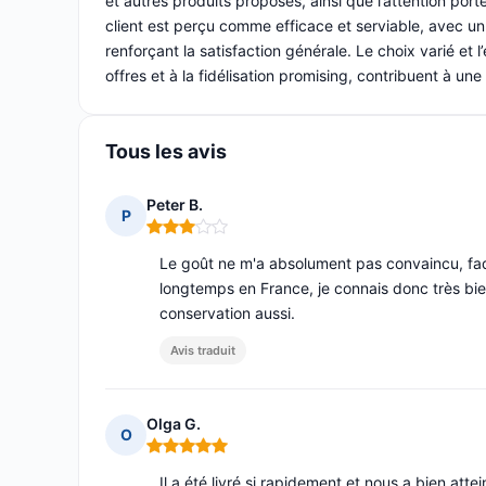
et autres produits proposés, ainsi que l’attention por
client est perçu comme efficace et serviable, avec un
renforçant la satisfaction générale. Le choix varié et
offres et à la fidélisation promising, contribuent à une
Tous les avis
Peter B.
P
Note : 3 sur 5
Le goût ne m'a absolument pas convaincu, fa
longtemps en France, je connais donc très bien
conservation aussi.
Avis traduit
Olga G.
O
Note : 5 sur 5
Il a été livré si rapidement et nous a bien att