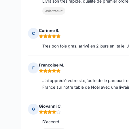
Livraison très rapide, qualité de premier ordre
Avis traduit
Corinne B.
C
Note : 5 sur 5
Très bon foie gras, arrivé en 2 jours en Italie.
Francoise M.
F
Note : 5 sur 5
J'ai apprécié votre site,facile de le parcourir
France sur notre table de Noël avec une livrai
Giovanni C.
G
Note : 4 sur 5
D'accord