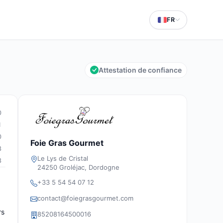
FR
Attestation de confiance
0
1
0
Foie Gras Gourmet
3
Le Lys de Cristal
3
24250 Groléjac, Dordogne
+33 5 54 54 07 12
contact@foiegrasgourmet.com
rs
85208164500016