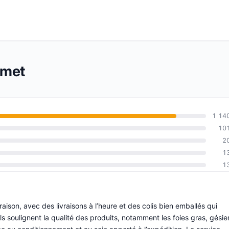
rmet
1 14
10
2
1
1
livraison, avec des livraisons à l’heure et des colis bien emballés qui
Ils soulignent la qualité des produits, notamment les foies gras, gésie