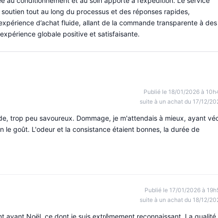
tée au conditionnement et au soin apporté à l’expédition. Le service
 soutien tout au long du processus et des réponses rapides,
 l’expérience d’achat fluide, allant de la commande transparente à des
 expérience globale positive et satisfaisante.
Publié le 18/01/2026 à 10h
suite à un achat du 17/12/20
de, trop peu savoureux. Dommage, je m'attendais à mieux, ayant vé
 le goût. L'odeur et la consistance étaient bonnes, la durée de
Publié le 17/01/2026 à 19h
suite à un achat du 18/12/20
eint avant Noël, ce dont je suis extrêmement reconnaissant. La qualité