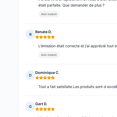
était parfaite. Que demander de plus ?
Avis traduit
Renate D.
R
Note : 5 sur 5
L'émission était correcte et j'ai apprécié tout e
Avis traduit
Dominique C.
D
Note : 5 sur 5
Tout a fait satisfaite.Les produits sont d excell
Gert D.
G
Note : 5 sur 5