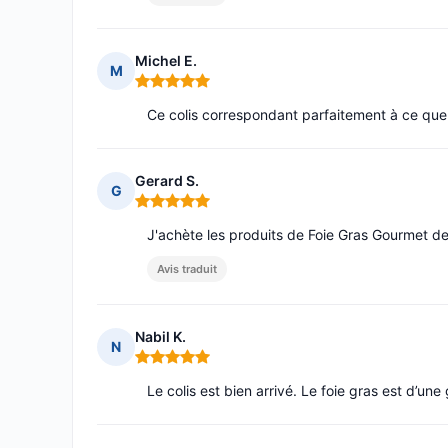
Michel E.
M
Note : 5 sur 5
Ce colis correspondant parfaitement à ce que 
Gerard S.
G
Note : 5 sur 5
J'achète les produits de Foie Gras Gourmet dep
Avis traduit
Nabil K.
N
Note : 5 sur 5
Le colis est bien arrivé. Le foie gras est d’