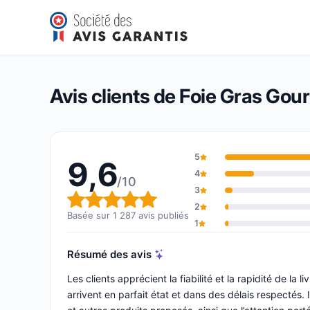
Foie Gras Gourmet
9,6/10
(1 287 avis)
Note globale : 9,6 sur 10
Avis clients de Foie Gras Gou
5
9,6
4
/10
3
Note globale : 9,6 sur 10
2
Basée sur 1 287 avis publiés
1
Résumé des avis
Les clients apprécient la fiabilité et la rapidité de la 
arrivent en parfait état et dans des délais respectés. 