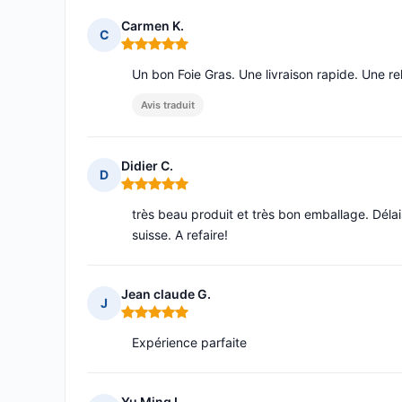
Carmen K.
C
Note : 5 sur 5
Un bon Foie Gras. Une livraison rapide. Une rel
Avis traduit
Didier C.
D
Note : 5 sur 5
très beau produit et très bon emballage. Délai
suisse. A refaire!
Jean claude G.
J
Note : 5 sur 5
Expérience parfaite
Yu Ming L.