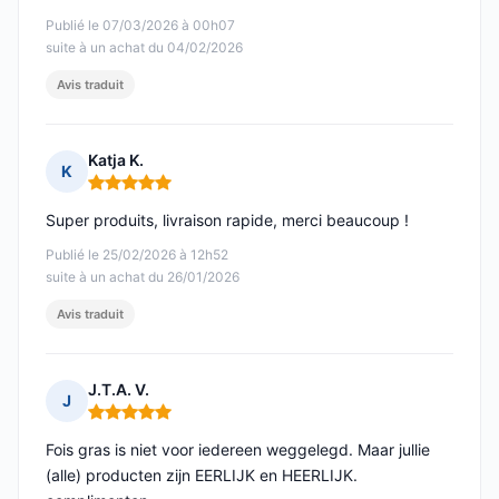
Publié le 07/03/2026 à 00h07
suite à un achat du 04/02/2026
Avis traduit
Katja K.
K
Note : 5 sur 5
Super produits, livraison rapide, merci beaucoup !
Publié le 25/02/2026 à 12h52
suite à un achat du 26/01/2026
Avis traduit
J.T.A. V.
J
Note : 5 sur 5
Fois gras is niet voor iedereen weggelegd. Maar jullie
(alle) producten zijn EERLIJK en HEERLIJK.