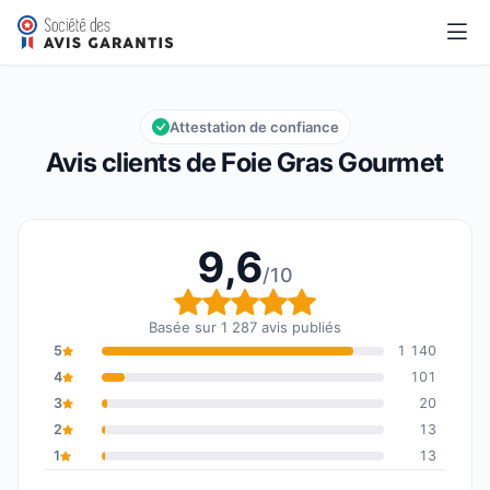
Foie Gras Gourmet
9,6/10
Note globale : 9,6 sur 10
Attestation de confiance
Avis clients de Foie Gras Gourmet
9,6
/10
Note globale : 9,6 sur 1
Basée sur 1 287 avis publiés
5
1 140
4
101
3
20
2
13
1
13