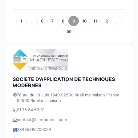
1
…
6
7
8
9
10
11
12
…
50
SOCIETE D'APPLICATION DE TECHNIQUES
MODERNES
78 av. du 18 Juin 1940 92500 Rueil malmaison France
92500 Rueil malmaison
01.75.84.62.81
contact@film-adhesif.com
38485386700024