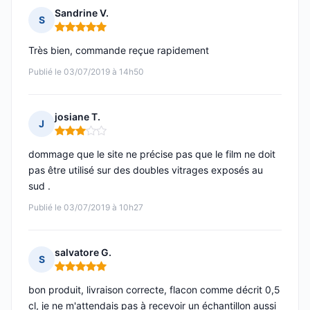
Sandrine V.
S
Note : 5 sur 5
Très bien, commande reçue rapidement
Publié le 03/07/2019 à 14h50
josiane T.
J
Note : 3 sur 5
dommage que le site ne précise pas que le film ne doit
pas être utilisé sur des doubles vitrages exposés au
sud .
Publié le 03/07/2019 à 10h27
salvatore G.
S
Note : 5 sur 5
bon produit, livraison correcte, flacon comme décrit 0,5
cl, je ne m'attendais pas à recevoir un échantillon aussi