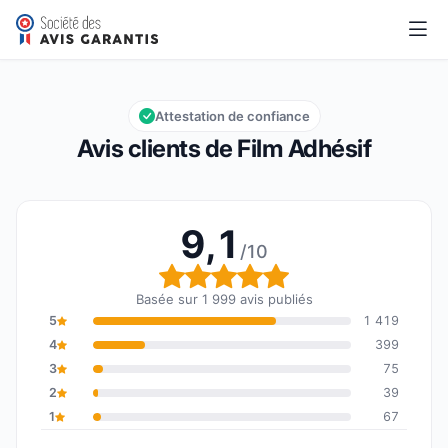
Film Adhésif
9,1/10
Note globale : 9,1 sur 10
Attestation de confiance
Avis clients de Film Adhésif
9,1
/10
Note globale : 9,1 sur 1
Basée sur 1 999 avis publiés
5
1 419
4
399
3
75
2
39
1
67