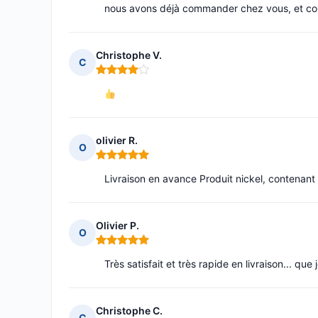
nous avons déjà commander chez vous, et com
Christophe V.
C
Note : 4 sur 5
olivier R.
O
Note : 5 sur 5
Livraison en avance Produit nickel, contenant 
Olivier P.
O
Note : 5 sur 5
Très satisfait et très rapide en livraison... 
Christophe C.
C