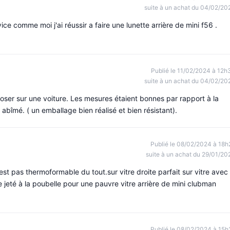
suite à un achat du 04/02/20
ce comme moi j'ai réussir a faire une lunette arrière de mini f56 .
Publié le 11/02/2024 à 12h
suite à un achat du 04/02/20
poser sur une voiture. Les mesures étaient bonnes par rapport à la
abîmé. ( un emballage bien réalisé et bien résistant).
Publié le 08/02/2024 à 18h
suite à un achat du 29/01/20
est pas thermoformable du tout.sur vitre droite parfait sur vitre avec
 jeté à la poubelle pour une pauvre vitre arrière de mini clubman
Publié le 08/02/2024 à 15h