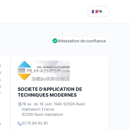
FR
Attestation de confiance
9
9
5
9
SOCIETE D'APPLICATION DE
7
TECHNIQUES MODERNES
78 av. du 18 Juin 1940 92500 Rueil
malmaison France
92500 Rueil malmaison
01.75.84.62.81
s