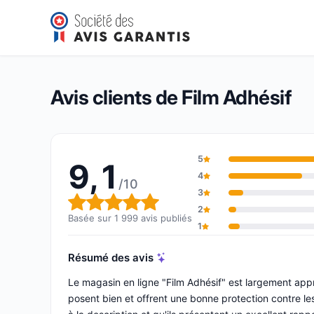
Film Adhésif
9,1/10
(1 999 avis)
Note globale : 9,1 sur 10
Avis clients de Film Adhésif
5
9,1
4
/10
3
Note globale : 9,1 sur 10
2
Basée sur 1 999 avis publiés
1
Résumé des avis
Le magasin en ligne "Film Adhésif" est largement appr
posent bien et offrent une bonne protection contre le