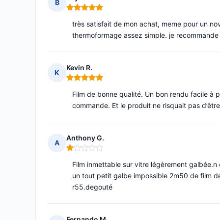
B
Note : 5 sur 5
très satisfait de mon achat, meme pour un novi
thermoformage assez simple. je recommande
Kevin R.
K
Note : 5 sur 5
Film de bonne qualité. Un bon rendu facile à 
commande. Et le produit ne risquait pas d’être 
Anthony G.
A
Note : 1 sur 5
Film inmettable sur vitre légèrement galbée.n 
un tout petit galbe impossible 2m50 de film de
r55.degouté
Fernando M.