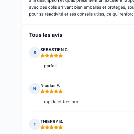
à la description et qu'ils présentent un excellent rappo
avec des colis arrivant bien emballés et protégés, sou
pour sa réactivité et ses conseils utiles, ce qui renfor
Tous les avis
SEBASTIEN C.
S
Note : 5 sur 5
parfait
Nicolas F.
N
Note : 5 sur 5
rapide et très pro
THIERRY B.
T
Note : 5 sur 5