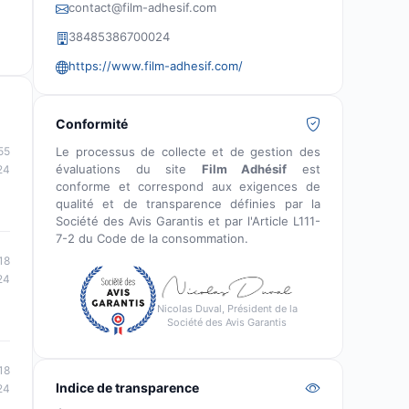
contact@film-adhesif.com
38485386700024
https://www.film-adhesif.com/
Conformité
Le processus de collecte et de gestion des
55
évaluations du site
Film Adhésif
est
24
conforme et correspond aux exigences de
qualité et de transparence définies par la
Société des Avis Garantis et par l'Article L111-
7-2 du Code de la consommation.
18
24
Nicolas Duval, Président de la
Société des Avis Garantis
18
Indice de transparence
24