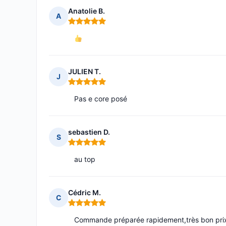
Anatolie B.
A
Note : 5 sur 5
JULIEN T.
J
Note : 5 sur 5
Pas e core posé
sebastien D.
S
Note : 5 sur 5
au top
Cédric M.
C
Note : 5 sur 5
Commande préparée rapidement,très bon prix 