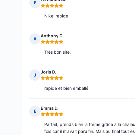
F
Note : 5 sur 5
Nikel rapide
Anthony C.
A
Note : 5 sur 5
Très bon site.
Joris D.
J
Note : 5 sur 5
rapide et bien emballé
Emma D.
E
Note : 5 sur 5
Parfait, prends bien la forme grâce à la chaleu
fois car il m’avait paru fin. Mais au final tout e