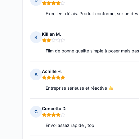
Note : 4 sur 5
Excellent délais. Produit conforme, sur un des
Killian M.
K
Note : 2 sur 5
Film de bonne qualité simple à poser mais pa
Achille H.
A
Note : 5 sur 5
Entreprise sérieuse et réactive
Concetto D.
C
Note : 4 sur 5
Envoi assez rapide , top