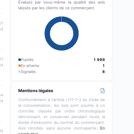
Évaluez par vous-même la qualité des avis
laissés par les clients de ce commerçant.
01
24
27
Publiés
1 999
24
En attente
1
Signalés
8
Mentions légales
44
Conformément à l'article L111-7-2 du Code de
24
la consommation, les avis sont soumis à un
contrôle, classés par ordre chronologique
décroissant, et conservés pendant toute la
durée d'exécution du contrat du commerçant.
Avis récoltés sans aucune contrepartie.
En
15
savoir plus…