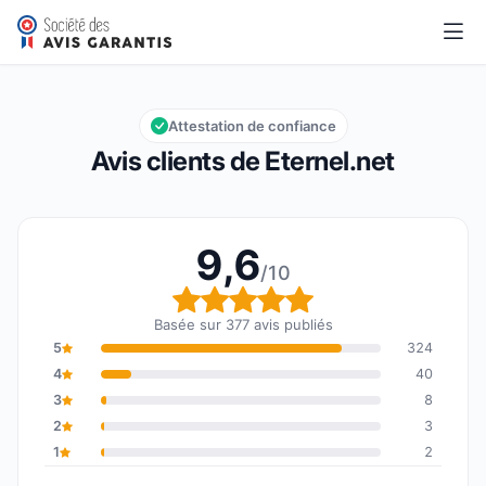
Eternel.net
9,6/10
Note globale : 9,6 sur 10
Attestation de confiance
Avis clients de Eternel.net
9,6
/10
Note globale : 9,6 sur 1
Basée sur 377 avis publiés
5
324
4
40
3
8
2
3
1
2