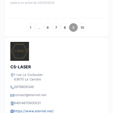
suite à un achat du 05/05/2022
1
…
6
7
8
9
10
CS-LASER
1 rue Le Corbusier
63670 Le Cendre
0978809346
contact@eternel.net
84814870600031
https://www.eternel.net/