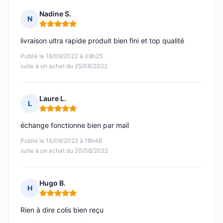
Nadine S.
N
Note : 5 sur 5
livraison ultra rapide produit bien fini et top qualité
Publié le 16/09/2022 à 09h25
suite à un achat du 25/08/2022
Laure L.
L
Note : 5 sur 5
échange fonctionne bien par mail
Publié le 15/09/2022 à 18h48
suite à un achat du 20/08/2022
Hugo B.
H
Note : 5 sur 5
Rien à dire colis bien reçu