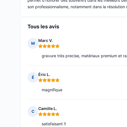
permet d'honorer des souvenirs dans les meilleurs déla
son professionnalisme, notamment dans la résolution r
Tous les avis
Marc V.
M
Note : 5 sur 5
gravure très precise, matériaux premium et rap
Éric L.
É
Note : 5 sur 5
magnifique
Camille L.
C
Note : 5 sur 5
satisfaisant !!