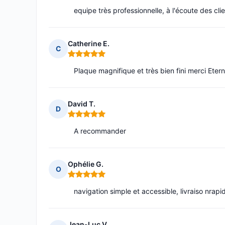
equipe très professionnelle, à l'écoute des cli
Catherine E.
C
Note : 5 sur 5
Plaque magnifique et très bien fini merci Etern
David T.
D
Note : 5 sur 5
A recommander
Ophélie G.
O
Note : 5 sur 5
navigation simple et accessible, livraiso nrapi
Jean-Luc V.