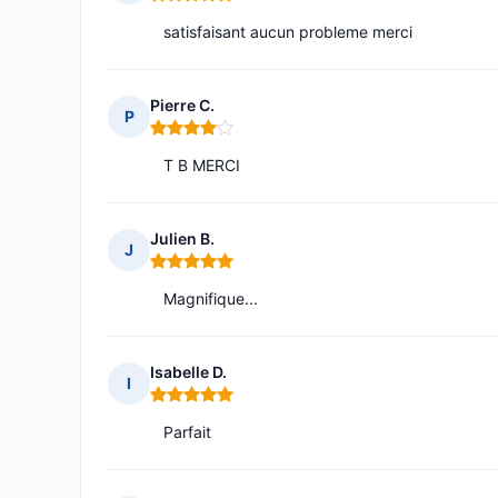
Note : 5 sur 5
satisfaisant aucun probleme merci
Pierre C.
P
Note : 4 sur 5
T B MERCI
Julien B.
J
Note : 5 sur 5
Magnifique...
Isabelle D.
I
Note : 5 sur 5
Parfait