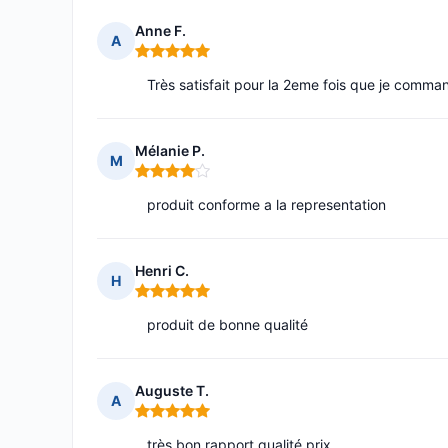
Anne F.
A
Note : 5 sur 5
Très satisfait pour la 2eme fois que je comma
Mélanie P.
M
Note : 4 sur 5
produit conforme a la representation
Henri C.
H
Note : 5 sur 5
produit de bonne qualité
Auguste T.
A
Note : 5 sur 5
très bon rapport qualité prix