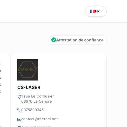
FR
Attestation de confiance
4
0
8
3
CS-LASER
2
1 rue Le Corbusier
63670 Le Cendre
0978809346
contact@eternel.net