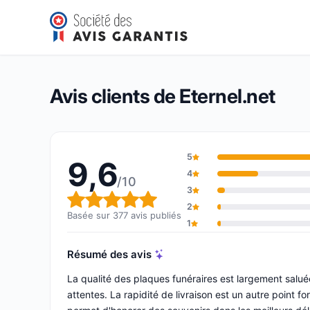
Eternel.net
9,6/10
(377 avis)
Note globale : 9,6 sur 10
Avis clients de Eternel.net
5
9,6
4
/10
3
Note globale : 9,6 sur 10
2
Basée sur 377 avis publiés
1
Résumé des avis
La qualité des plaques funéraires est largement saluée
attentes. La rapidité de livraison est un autre point 