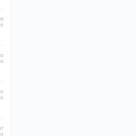
49
23
52
23
23
23
37
23