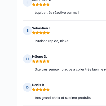
J
Note : 5 sur 5
équipe très réactive par mail
Sébastien L.
S
Note : 5 sur 5
livraison rapide, nickel
Hélène D.
H
Note : 5 sur 5
Site très sérieux, plaque à coller très bien, 
Denis B.
D
Note : 5 sur 5
très grand choix et sublime produits