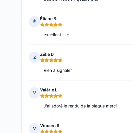
Éliane B.
É
Note : 5 sur 5
excellent site
Zélie D.
Z
Note : 5 sur 5
Rien à signaler
Valérie L.
V
Note : 5 sur 5
J'ai adoré le rendu de la plaque merci
Vincent R.
V