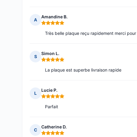
Amandine B.
A
Note : 5 sur 5
Très belle plaque reçu rapidement merci pour
Simon L.
S
Note : 5 sur 5
La plaque est superbe livraison rapide
Lucie P.
L
Note : 5 sur 5
Parfait
Catherine D.
C
Note : 5 sur 5