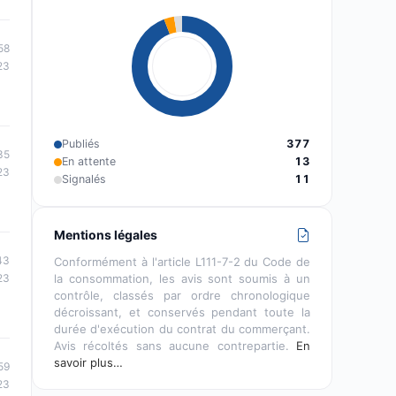
58
23
Publiés
377
35
En attente
13
23
Signalés
11
Mentions légales
43
Conformément à l'article L111-7-2 du Code de
la consommation, les avis sont soumis à un
23
contrôle, classés par ordre chronologique
décroissant, et conservés pendant toute la
durée d'exécution du contrat du commerçant.
Avis récoltés sans aucune contrepartie.
En
savoir plus…
59
23