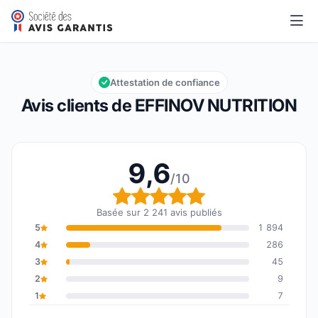
EFFINOV NUTRITION
9,6/10
Note globale : 9,6 sur 10
Attestation de confiance
Avis clients de EFFINOV NUTRITION
9,6
/10
Note globale : 9,6 sur 1
Basée sur 2 241 avis publiés
5
1 894
4
286
3
45
2
9
1
7