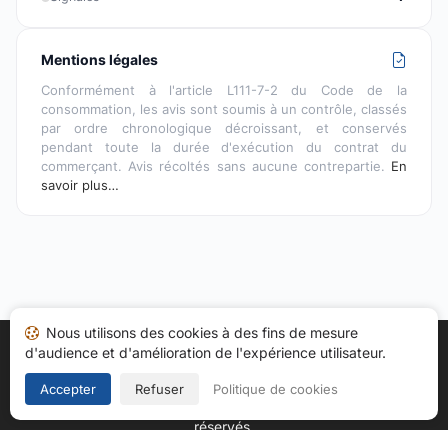
Mentions légales
Conformément à l'article L111-7-2 du Code de la
consommation, les avis sont soumis à un contrôle, classés
par ordre chronologique décroissant, et conservés
pendant toute la durée d'exécution du contrat du
commerçant. Avis récoltés sans aucune contrepartie.
En
savoir plus…
Nous utilisons des cookies à des fins de mesure
d'audience et d'amélioration de l'expérience utilisateur.
Accueil
Mes avis
Catégories
CGU
Cookies
Politique de confidentialité
Mentions légales
Accepter
Refuser
Politique de cookies
Copyright © 2026
Société des Avis Garantis
. Tous droits
réservés.