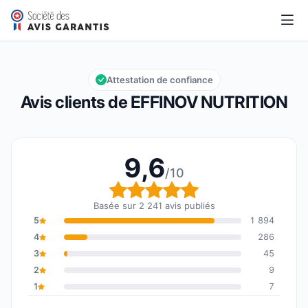
EFFINOV NUTRITION
9,6/10
Note globale : 9,6 sur 10
Attestation de confiance
Avis clients de EFFINOV NUTRITION
9,6
/10
Note globale : 9,6 sur 1
Basée sur 2 241 avis publiés
5
1 894
4
286
3
45
2
9
1
7