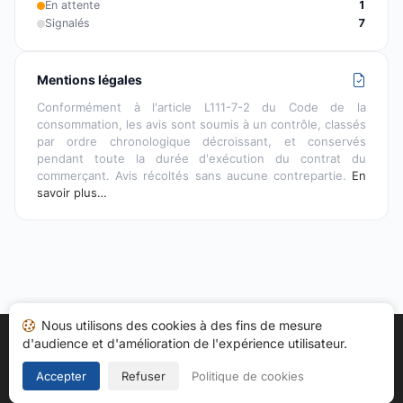
En attente
1
Signalés
7
Mentions légales
Conformément à l'article L111-7-2 du Code de la
consommation, les avis sont soumis à un contrôle, classés
par ordre chronologique décroissant, et conservés
pendant toute la durée d'exécution du contrat du
commerçant. Avis récoltés sans aucune contrepartie.
En
savoir plus…
Nous utilisons des cookies à des fins de mesure
d'audience et d'amélioration de l'expérience utilisateur.
Accueil
Mes avis
Catégories
CGU
Cookies
Politique de confidentialité
Mentions légales
Accepter
Refuser
Politique de cookies
Copyright © 2026
Société des Avis Garantis
. Tous droits