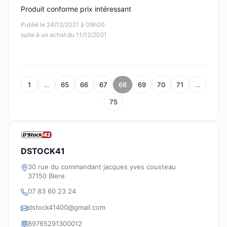
Produit conforme prix intéressant
Publié le 24/12/2021 à 09h00
suite à un achat du 11/12/2021
1
…
65
66
67
68
69
70
71
…
75
DSTOCK41
30 rue du commandant jacques yves cousteau
37150 Blere
07 83 60 23 24
dstock41400@gmail.com
89765291300012