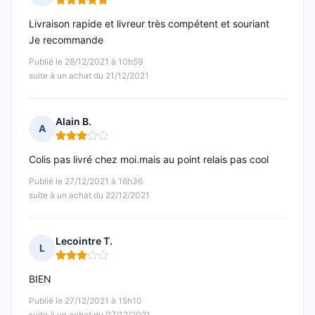
Note : 5 sur 5
Livraison rapide et livreur très compétent et souriant
Je recommande
Publié le 28/12/2021 à 10h59
suite à un achat du 21/12/2021
Alain B.
A
Note : 3 sur 5
Colis pas livré chez moi.mais au point relais pas cool
Publié le 27/12/2021 à 16h36
suite à un achat du 22/12/2021
Lecointre T.
L
Note : 3 sur 5
BIEN
Publié le 27/12/2021 à 15h10
suite à un achat du 07/12/2021