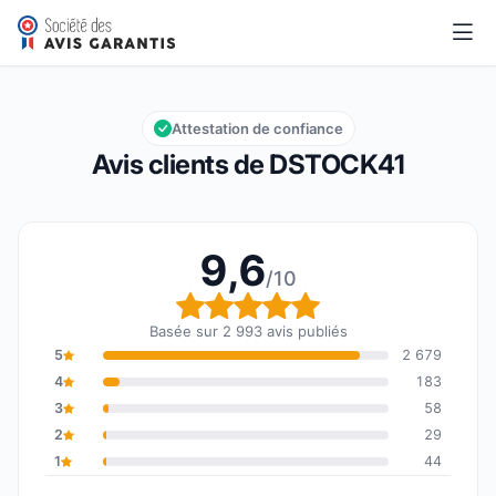
DSTOCK41
9,6/10
Note globale : 9,6 sur 10
Attestation de confiance
Avis clients de DSTOCK41
9,6
/10
Note globale : 9,6 sur 1
Basée sur 2 993 avis publiés
5
2 679
4
183
3
58
2
29
1
44