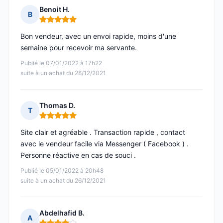
Benoit H.
B
Note : 5 sur 5
Bon vendeur, avec un envoi rapide, moins d'une
semaine pour recevoir ma servante.
Publié le 07/01/2022 à 17h22
suite à un achat du 28/12/2021
Thomas D.
T
Note : 5 sur 5
Site clair et agréable . Transaction rapide , contact
avec le vendeur facile via Messenger ( Facebook ) .
Personne réactive en cas de souci .
Publié le 05/01/2022 à 20h48
suite à un achat du 26/12/2021
Abdelhafid B.
A