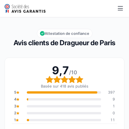
Dragueur de Paris
9,7/10
Note globale : 9,7 sur 10
Attestation de confiance
Avis clients de Dragueur de Paris
9,7
/10
Note globale : 9,7 sur 1
Basée sur 418 avis publiés
5
397
4
9
3
1
2
0
1
11