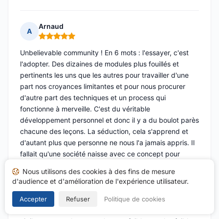
Arnaud
A
Note : 5 sur 5
Unbelievable community ! En 6 mots : l'essayer, c'est
l'adopter. Des dizaines de modules plus fouillés et
pertinents les uns que les autres pour travailler d'une
part nos croyances limitantes et pour nous procurer
d'autre part des techniques et un process qui
fonctionne à merveille. C'est du véritable
développement personnel et donc il y a du boulot parès
chacune des leçons. La séduction, cela s'apprend et
d'autant plus que personne ne nous l'a jamais appris. Il
fallait qu'une société naisse avec ce concept pour
rassurer les hommes qui n'en finissent plus d'utiliser
Nous utilisons des cookies à des fins de mesure
leurs techniques foireuses afin qu'ils empruntent le bon
d'audience et d'amélioration de l'expérience utilisateur.
chemin qui débute par une meilleure connaissance du
sexe faible, de ses désirs et de ses réalités qui parfois
Accepter
Refuser
Politique de cookies
bien loin de ce que l'on imagine. Et n'oublions pas d'être