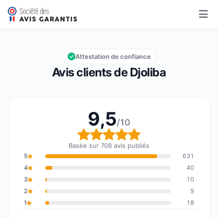
Djoliba
9,5/10
Note globale : 9,5 sur 10
Attestation de confiance
Avis clients de Djoliba
9,5
/10
Note globale : 9,5 sur 1
Basée sur 708 avis publiés
5
631
4
40
3
10
2
9
1
18