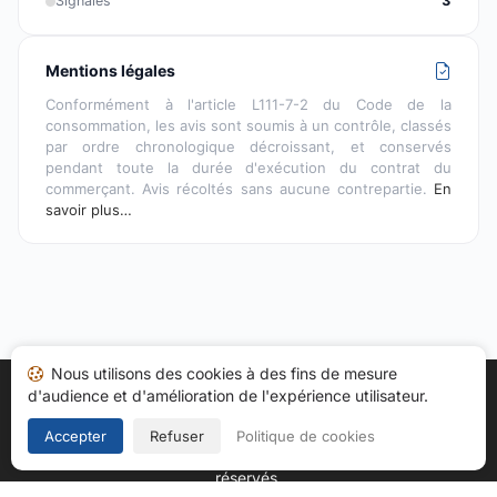
Signalés
3
Mentions légales
Conformément à l'article L111-7-2 du Code de la
consommation, les avis sont soumis à un contrôle, classés
par ordre chronologique décroissant, et conservés
pendant toute la durée d'exécution du contrat du
commerçant. Avis récoltés sans aucune contrepartie.
En
savoir plus…
Nous utilisons des cookies à des fins de mesure
d'audience et d'amélioration de l'expérience utilisateur.
Accueil
Mes avis
Catégories
CGU
Cookies
Politique de confidentialité
Mentions légales
Accepter
Refuser
Politique de cookies
Copyright © 2026
Société des Avis Garantis
. Tous droits
réservés.