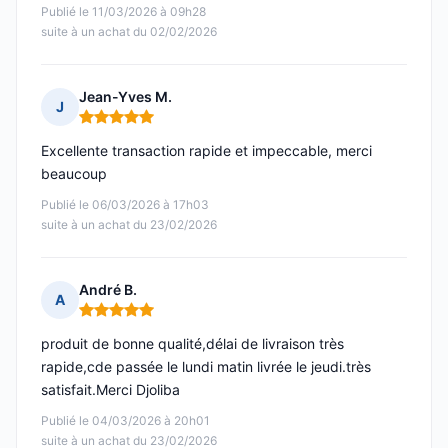
Publié le 11/03/2026 à 09h28
suite à un achat du 02/02/2026
Jean-Yves M.
J
Note : 5 sur 5
Excellente transaction rapide et impeccable, merci
beaucoup
Publié le 06/03/2026 à 17h03
suite à un achat du 23/02/2026
André B.
A
Note : 5 sur 5
produit de bonne qualité,délai de livraison très
rapide,cde passée le lundi matin livrée le jeudi.très
satisfait.Merci Djoliba
Publié le 04/03/2026 à 20h01
suite à un achat du 23/02/2026