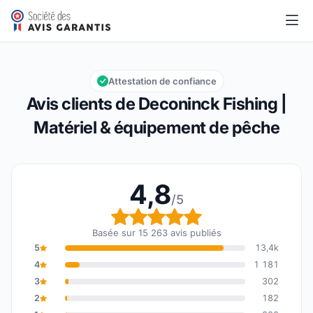
Deconinck Fishing | Matériel & équipement de pêche
4,8/5
Note globale : 4,8 sur 5
Attestation de confiance
Avis clients de Deconinck Fishing |
Matériel & équipement de pêche
4,8
/5
Note globale : 4,8 sur 5
Basée sur 15 263 avis publiés
5
13,4k
4
1 181
3
302
2
182