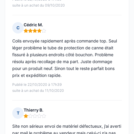
suite à un achat du 09/10/2020
Cédric M.
C
Note : 4 sur 5
Colis envoyée rapidement après commande top. Seul
léger problème le tube de protection de canne était
fissuré à plusieurs endroits côté bouchon. Problème
résolu après recollage de ma part. Juste dommage
pour un produit neuf. Sinon tout le reste parfait bons
prix et expédition rapide.
Publié le 22/10/2020 à 17h39
suite à un achat du 11/10/2020
Thierry B.
T
Note : 1 sur 5
Site non sérieux envoi de matériel défectueux, j’ai averti
par mail le problème au vendeur mais celui-ci n’a pas