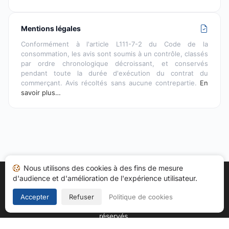
Mentions légales
Conformément à l'article L111-7-2 du Code de la
consommation, les avis sont soumis à un contrôle, classés
par ordre chronologique décroissant, et conservés
pendant toute la durée d'exécution du contrat du
commerçant. Avis récoltés sans aucune contrepartie.
En
savoir plus…
Nous utilisons des cookies à des fins de mesure
d'audience et d'amélioration de l'expérience utilisateur.
Accueil
Mes avis
Catégories
CGU
Cookies
Politique de confidentialité
Mentions légales
Accepter
Refuser
Politique de cookies
Copyright © 2026
Société des Avis Garantis
. Tous droits
réservés.