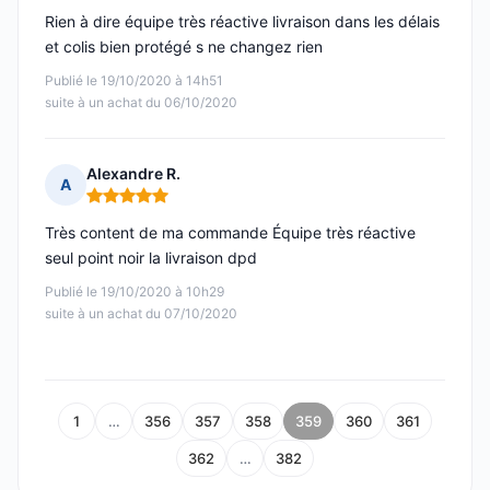
Rien à dire équipe très réactive livraison dans les délais
et colis bien protégé s ne changez rien
Publié le 19/10/2020 à 14h51
suite à un achat du 06/10/2020
Alexandre R.
A
Note : 5 sur 5
Très content de ma commande Équipe très réactive
seul point noir la livraison dpd
Publié le 19/10/2020 à 10h29
suite à un achat du 07/10/2020
1
…
356
357
358
359
360
361
362
…
382