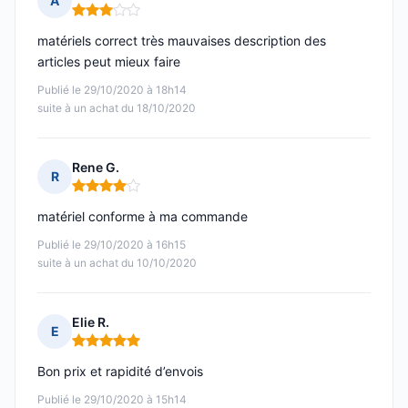
A
Note : 3 sur 5
matériels correct très mauvaises description des
articles peut mieux faire
Publié le 29/10/2020 à 18h14
suite à un achat du 18/10/2020
Rene G.
R
Note : 4 sur 5
matériel conforme à ma commande
Publié le 29/10/2020 à 16h15
suite à un achat du 10/10/2020
Elie R.
E
Note : 5 sur 5
Bon prix et rapidité d’envois
Publié le 29/10/2020 à 15h14