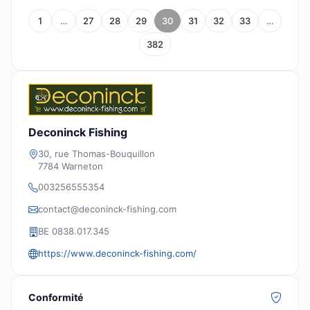
1
…
27
28
29
30
31
32
33
…
382
Deconinck Fishing
30, rue Thomas-Bouquillon
7784 Warneton
003256555354
contact@deconinck-fishing.com
BE 0838.017.345
https://www.deconinck-fishing.com/
Conformité