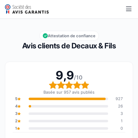
Decaux & Fils
9,9/10
Note globale : 9,9 sur 10
Attestation de confiance
Avis clients de Decaux & Fils
9,9
/10
Note globale : 9,9 sur 1
Basée sur 957 avis publiés
5
927
4
26
3
3
2
1
1
0