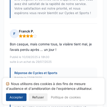
avez été satisfait de la rapidité de notre service.
Votre satisfaction est notre priorité, et nous
espérons vous revoir bientôt sur Cycles et Sports !
Franck P.
F
Note : 4 sur 5
Bon casque, mais comme tous, la visière tient mal, je
l’avais perdu après … un jour !
Publié le 10/08/2025 à 18h30
suite à un achat du 29/07/2025
Réponse de Cycles et Sports
Publiée le 27/08/2025
Nous utilisons des cookies à des fins de mesure
Bonjour Franck,
d'audience et d'amélioration de l'expérience utilisateur.
Merci beaucoup pour votre retour et votre
Accepter
Refuser
Politique de cookies
évaluation de 4/5. Nous sommes ravis d’apprendre
que vous appréciez notre casque. Nous prenons