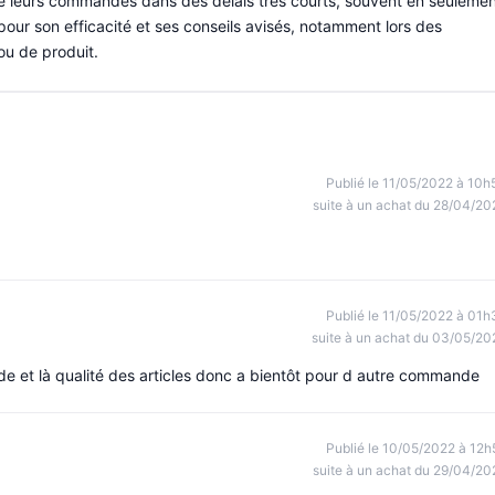
e leurs commandes dans des délais très courts, souvent en seuleme
pour son efficacité et ses conseils avisés, notamment lors des
ou de produit.
Publié le 11/05/2022 à 10h
suite à un achat du 28/04/20
Publié le 11/05/2022 à 01h
suite à un achat du 03/05/20
 et là qualité des articles donc a bientôt pour d autre commande
Publié le 10/05/2022 à 12h
suite à un achat du 29/04/20