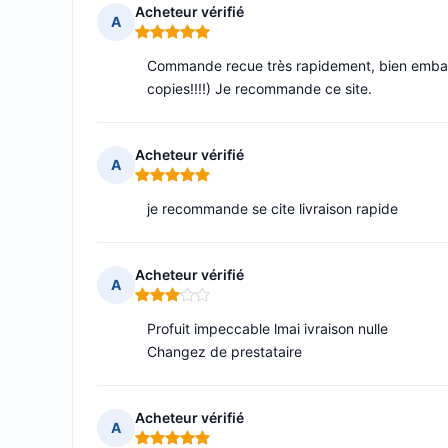
Acheteur vérifié
A
Note : 5 sur 5
Commande recue très rapidement, bien emballée
copies!!!!) Je recommande ce site.
Acheteur vérifié
A
Note : 5 sur 5
je recommande se cite livraison rapide
Acheteur vérifié
A
Note : 3 sur 5
Profuit impeccable lmai ivraison nulle
Changez de prestataire
Acheteur vérifié
A
Note : 5 sur 5