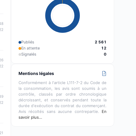
48
22
Publiés
2 561
En attente
12
Signalés
0
26
22
Mentions légales
Conformément à l'article L111-7-2 du Code de
la consommation, les avis sont soumis à un
contrôle, classés par ordre chronologique
49
décroissant, et conservés pendant toute la
22
durée d'exécution du contrat du commerçant.
Avis récoltés sans aucune contrepartie.
En
savoir plus…
21