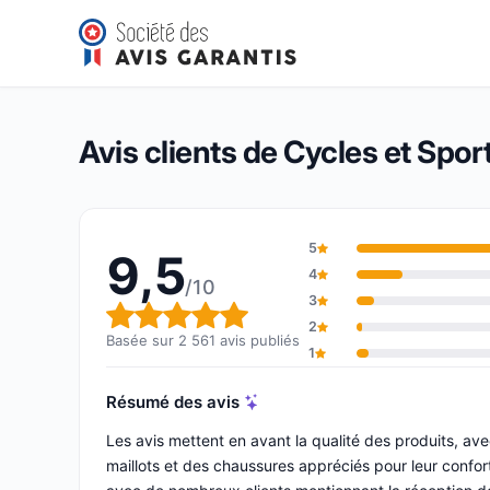
Cycles et Sports
9,5/10
(2 561 avis)
Note globale : 9,5 sur 10
Avis clients de Cycles et Spor
5
9,5
4
/10
3
Note globale : 9,5 sur 10
2
Basée sur 2 561 avis publiés
1
Résumé des avis
Les avis mettent en avant la qualité des produits, ave
maillots et des chaussures appréciés pour leur confort 