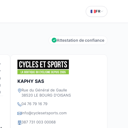
FR
Attestation de confiance
7
7
9
KAPHY SAS
8
Rue du Général de Gaulle
0
38520 LE BOURG D'OISANS
04 76 79 16 79
info@cyclesetsports.com
387 731 003 00068