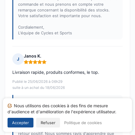
commande et nous prenons en compte votre
remarque concernant la disponibilité des stocks.
Votre satisfaction est importante pour nous.
Cordialement,
L'équipe de Cycles et Sports
Janos K.
J
Note : 5 sur 5
Livraison rapide, produits conformes, le top.
Publié le 25/06/2026 à 06h29
suite à un achat du 18/06/2026
Réponse de Cycles et Sports
Nous utilisons des cookies à des fins de mesure
Publiée le 16/07/2026
d'audience et d'amélioration de l'expérience utilisateur.
Bonjour Janos,
Accepter
Refuser
Politique de cookies
Nous vous remercions chaleureusement pour votre
retour positif. Nous sommes ravis d'apprendre que