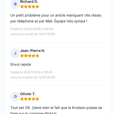
Richard G.
R
Note : 5 sur 5
Un petit problème pour un article manquant vite résolu
par téléphone et par Mail. Équipe très sympa !
Publié le 23/07/2026 à 06h30
suite à un achat du 14/07/2026
Jean-Pierre H.
J
Note : 5 sur 5
Envoi rapide
Publié le 20/07/2026 à 12h25
suite à un achat du 13/07/2026
Olivier T.
O
Note : 5 sur 5
Tout est OK, j'aime bien le fait que la livraison puisse se
faire sur la consigne PickUp