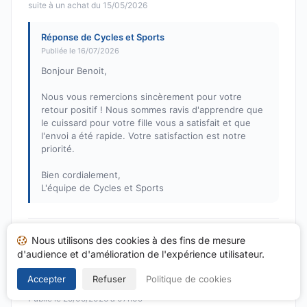
suite à un achat du 15/05/2026
Réponse de Cycles et Sports
Publiée le 16/07/2026
Bonjour Benoit,
Nous vous remercions sincèrement pour votre
retour positif ! Nous sommes ravis d'apprendre que
le cuissard pour votre fille vous a satisfait et que
l'envoi a été rapide. Votre satisfaction est notre
priorité.
Bien cordialement,
L'équipe de Cycles et Sports
Nous utilisons des cookies à des fins de mesure
Eric C.
E
d'audience et d'amélioration de l'expérience utilisateur.
Note : 4 sur 5
Service super
Accepter
Refuser
Politique de cookies
Publié le 25/05/2026 à 07h09