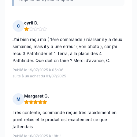
cyril D.
C
Note : 1 sur 5
J’ai bien reçu ma ( 1ère commande ) réaliser il y a deux
semaines, mais il y a une erreur ( voir photo ), car j’ai
reçu 3 Pathfinder et 1 Terra, à la place des 4
Pathfinder. Que doit on faire ? Merci d’avance, C.
Publié le 19/07/2025 à 05h06
suite à un achat du 01/07/2025
Margaret G.
M
Note : 5 sur 5
Très contente, commande reçue très rapidement en
point relais et le produit est exactement ce que
j’attendais
Publié le 16/07/2025 à 19h11