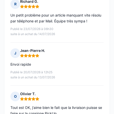
Richard G.
R
Note : 5 sur 5
Un petit problème pour un article manquant vite résolu
par téléphone et par Mail. Équipe très sympa !
Publié le 23/07/2026 à 06h30
suite à un achat du 14/07/2026
Jean-Pierre H.
J
Note : 5 sur 5
Envoi rapide
Publié le 20/07/2026 à 12h25
suite à un achat du 13/07/2026
Olivier T.
O
Note : 5 sur 5
Tout est OK, j'aime bien le fait que la livraison puisse se
faire sur la consigne PickUp