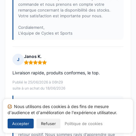
commande et nous prenons en compte votre
remarque concernant la disponibilité des stocks.
Votre satisfaction est importante pour nous.
Cordialement,
L'équipe de Cycles et Sports
Janos K.
J
Note : 5 sur 5
Livraison rapide, produits conformes, le top.
Publié le 25/06/2026 à 06h29
suite à un achat du 18/06/2026
Réponse de Cycles et Sports
Nous utilisons des cookies à des fins de mesure
Publiée le 16/07/2026
d'audience et d'amélioration de l'expérience utilisateur.
Bonjour Janos,
Accepter
Refuser
Politique de cookies
Nous vous remercions chaleureusement pour votre
retour positif. Nous sommes ravis d'apprendre que