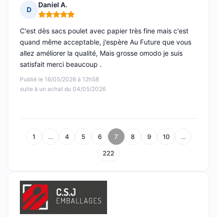
Daniel A.
D
Note : 5 sur 5
C'est dès sacs poulet avec papier très fine mais c'est
quand même acceptable, j'espère Au Future que vous
allez améliorer la qualité, Mais grosse omodo je suis
satisfait merci beaucoup .
Publié le 16/05/2026 à 12h58
suite à un achat du 04/05/2026
1
…
4
5
6
7
8
9
10
…
222