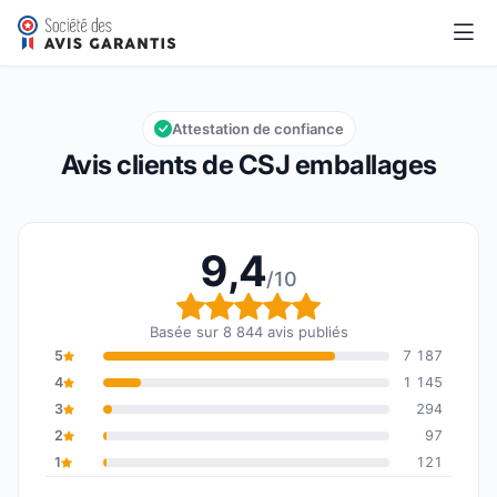
CSJ emballages
9,4/10
Note globale : 9,4 sur 10
Attestation de confiance
Avis clients de CSJ emballages
9,4
/10
Note globale : 9,4 sur 1
Basée sur 8 844 avis publiés
5
7 187
4
1 145
3
294
2
97
1
121