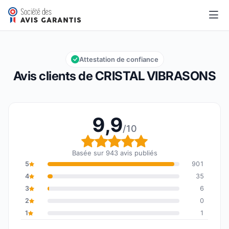
CRISTAL VIBRASONS
9,9/10
Note globale : 9,9 sur 10
Attestation de confiance
Avis clients de CRISTAL VIBRASONS
9,9
/10
Note globale : 9,9 sur 1
Basée sur 943 avis publiés
5
901
4
35
3
6
2
0
1
1