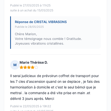
Publié le 27/05/2025 à 11h25
suite à un achat du 15/05/2025
Réponse de CRISTAL VIBRASONS
Publiée le 28/05/2025
Chère Marion,
Votre témoignage nous comble ! Gratitude.
Joyeuses vibrations cristallines.
Marie Thérèse D.
M
Note : 4 sur 5
Il serai judicieux de prévoirun coffret de transport pour
les 7 cles d'ascension quand on se deplace , je fais des
harmonisation à domicile et c'est le seul bémol que je
mettrai . la commande a été vite prise en main .et
délivré 3 jours aprés. Merci
Publié le 22/05/2025 à 19h32