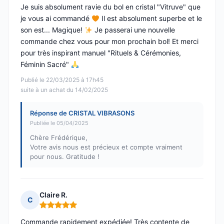
Je suis absolument ravie du bol en cristal "Vitruve" que
je vous ai commandé
Il est absolument superbe et le
son est... Magique!
Je passerai une nouvelle
commande chez vous pour mon prochain bol! Et merci
pour très inspirant manuel "Rituels & Cérémonies,
Féminin Sacré"
Publié le 22/03/2025 à 17h45
suite à un achat du 14/02/2025
Réponse de CRISTAL VIBRASONS
Publiée le 05/04/2025
Chère Frédérique,
Votre avis nous est précieux et compte vraiment
pour nous. Gratitude !
Claire R.
C
Note : 5 sur 5
Commande rapidement expédiée! Très contente de