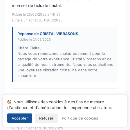
mon set de bols de cristal.
Publié le 20/03/2025 à 14h51
suite à un achat du 11/03/2025
Réponse de CRISTAL VIBRASONS
Publiée le 21/03/2025
Chère Claire,
Nous vous remercions chaleureusement pour le
partage de votre expérience Cristal Vibrasons et de
la qualité de nos instruments. Nous vous souhaitons
une joyeuses vibration cristalline dans votre
chaumière !
paulina F.
P
Nous utilisons des cookies à des fins de mesure
Note : 5 sur 5
d'audience et d'amélioration de l'expérience utilisateur.
bien emballé bien.arrivé merci
Accepter
Refuser
Politique de cookies
Publié le 20/03/2025 à 14h37
suite à un achat du 10/03/2025