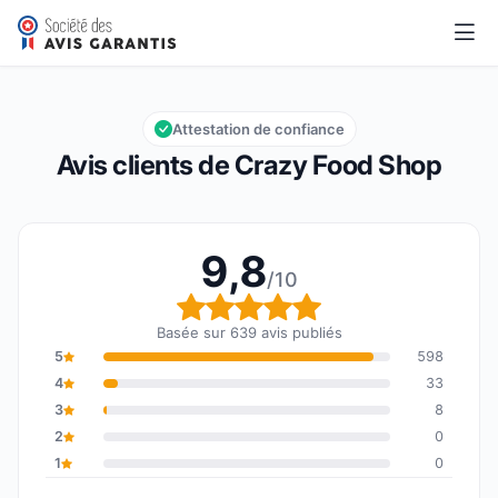
Crazy Food Shop
9,8/10
Note globale : 9,8 sur 10
Attestation de confiance
Avis clients de Crazy Food Shop
9,8
/10
Note globale : 9,8 sur 1
Basée sur 639 avis publiés
5
598
4
33
3
8
2
0
1
0