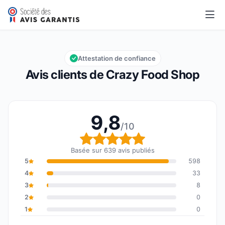
Crazy Food Shop
9,8/10
Note globale : 9,8 sur 10
Attestation de confiance
Avis clients de Crazy Food Shop
9,8
/10
Note globale : 9,8 sur 1
Basée sur 639 avis publiés
5
598
4
33
3
8
2
0
1
0