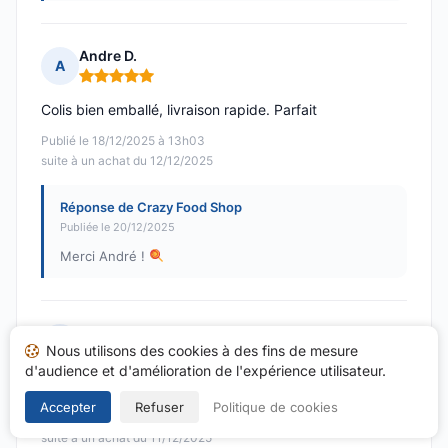
Andre D.
A
Note : 5 sur 5
Colis bien emballé, livraison rapide. Parfait
Publié le 18/12/2025 à 13h03
suite à un achat du 12/12/2025
Réponse de Crazy Food Shop
Publiée le 20/12/2025
Merci André !
Paulin M.
P
Nous utilisons des cookies à des fins de mesure
Note : 5 sur 5
d'audience et d'amélioration de l'expérience utilisateur.
Produits livrés rapidement et très bien emballés !
Accepter
Refuser
Politique de cookies
Publié le 17/12/2025 à 09h00
suite à un achat du 11/12/2025