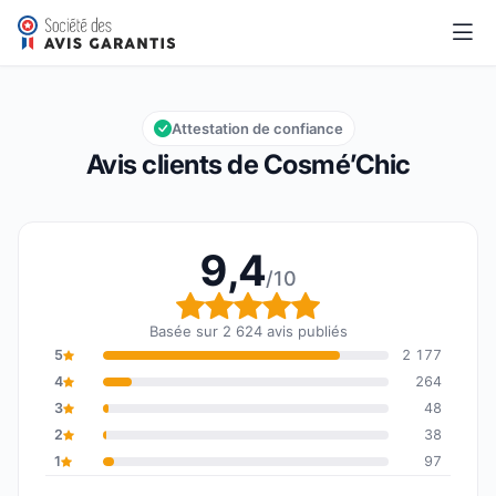
Cosmé’Chic
9,4/10
Note globale : 9,4 sur 10
Attestation de confiance
Avis clients de Cosmé’Chic
9,4
/10
Note globale : 9,4 sur 1
Basée sur 2 624 avis publiés
5
2 177
4
264
3
48
2
38
1
97