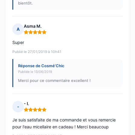
bientôt.
Asma M.
A
Note : 5 sur 5
Super
Publié le 27/01/2019 à 10h41
Réponse de Cosmé’Chic
Publiée le 13/06/2019
Merci pour ce commentaire excellent !
- I.
-
Note : 5 sur 5
Je suis satisfaite de ma commande et vous remercie
pour l'eau micellaire en cadeau ! Merci beaucoup