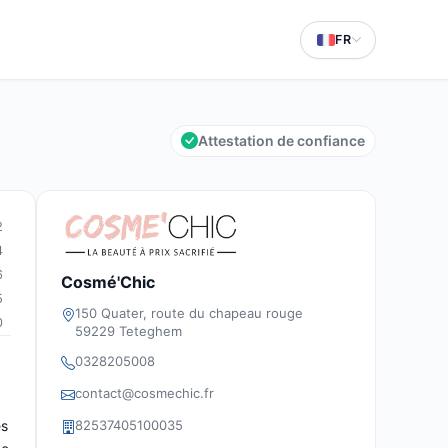
FR
Attestation de confiance
2
4
6
Cosmé'Chic
5
150 Quater, route du chapeau rouge
0
59229 Teteghem
0328205008
contact@cosmechic.fr
82537405100035
es