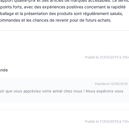
pport qualité-prix et des articles de marques accessibles. Le servi
oints forts, avec des expériences positives concernant la rapidité
mballage et la présentation des produits sont régulièrement salués,
 commandes et les chances de revenir pour de futurs achats.
Publié le 21/04/2019 à 15h
ande
Publiée le 12/06/2019
voir que vous appréciez votre achat chez nous ! Nous espérons vous
Publié le 17/04/2019 à 13h