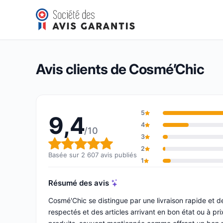
Cosmé’Chic
9,4/10
(2 607 avis)
Note globale : 9,4 sur 10
Avis clients de Cosmé’Chic
5
9,4
4
/10
3
Note globale : 9,4 sur 10
2
Basée sur 2 607 avis publiés
1
Résumé des avis
Cosmé'Chic se distingue par une livraison rapide et 
respectés et des articles arrivant en bon état ou à prix