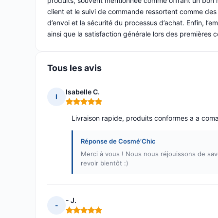
produits, souvent mentionnée comme offrant un bon ra
client et le suivi de commande ressortent comme des p
d’envoi et la sécurité du processus d’achat. Enfin, l’e
ainsi que la satisfaction générale lors des premières
Tous les avis
Isabelle C.
I
Note : 5 sur 5
Livraison rapide, produits conformes a a com
Réponse de Cosmé’Chic
Merci à vous ! Nous nous réjouissons de sa
revoir bientôt :)
- J.
-
Note : 5 sur 5