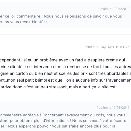
Publiée le 12/06/2019
ser ce joli commentaire ! Nous nous réjouissons de savoir que vous
rons vous revoir bientôt :)
Publié le 04/04/2019 à 02h
s, cependant j ai eu un problème avec un fard a paupiere creme qui
ervice clientèle est intervenu et m' a rembousé ce fard. tous les autres
gine en carton ou bien neuf et scellés ,les prix sont très abordables 
lient..mon seul petit bémol est que l 'on a aucune info sur l 'avancemen
rrive donc c 'est un peu stressant, mais à part ça le site est
Publiée le 12/06/2019
ommentaire agréable ! Concernant l'avancement du colis, nous vous
client pour obtenir plus d'informations ! Nous sommes à votre écoute
der ! Nous espérons pouvoir vous satisfaire encore plus pour la