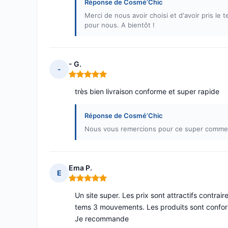
Réponse de Cosmé’Chic
Merci de nous avoir choisi et d'avoir pris l
pour nous. A bientôt !
- G.
-
Note : 5 sur 5
très bien livraison conforme et super rapide
Réponse de Cosmé’Chic
Nous vous remercions pour ce super commenta
Ema P.
E
Note : 5 sur 5
Un site super. Les prix sont attractifs contr
tems 3 mouvements. Les produits sont conformes
Je recommande