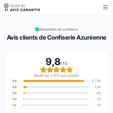
Confiserie Azuréenne
9,8/10
Note globale : 9,8 sur 10
Attestation de confiance
Avis clients de Confiserie Azuréenne
9,8
/10
Note globale : 9,8 sur 1
Basée sur 2 972 avis publiés
5
2 756
4
134
3
45
2
19
1
18