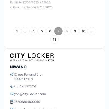
Publié le 22/03/2025 à 12h03
suite à un achat du 17/03/2025
1
…
4
5
6
7
8
9
10
…
13
NIWANO
17, rue Ferrandière
69002 LYON
+33428382751
lyon@city-locker.com
95296804800019