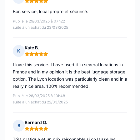
Note : 5 sur 5
Bon service, local propre et sécurisé.
Publié le 29/03/2025 à 07h22
suite à un achat du 23/03/2025
Kate B.
K
Note : 5 sur 5
I love this service. I have used it in several locations in
France and in my opinion it is the best luggage storage
option. The Lyon location was particularly clean and in a
really nice area. 100% recommended.
Publié le 28/03/2025 à 10h48
suite à un achat du 22/03/2025
Bernard Q.
B
Note : 5 sur 5
Très pratique et un prix raisonnable si on laisse les