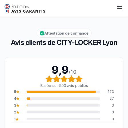
CITY-LOCKER Lyon
9,9/10
Note globale : 9,9 sur 10
Attestation de confiance
Avis clients de CITY-LOCKER Lyon
9,9
/10
Note globale : 9,9 sur 1
Basée sur 503 avis publiés
5
473
4
27
3
3
2
0
1
0