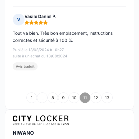
Vasile Daniel P.
V
Note : 5 sur 5
Tout va bien. Très bon emplacement, instructions
correctes et sécurité à 100 %.
Publié le 18/08/2024 à 10h27
suite à un achat du 13/08/2024
Avis traduit
1
…
8
9
10
11
12
13
NIWANO