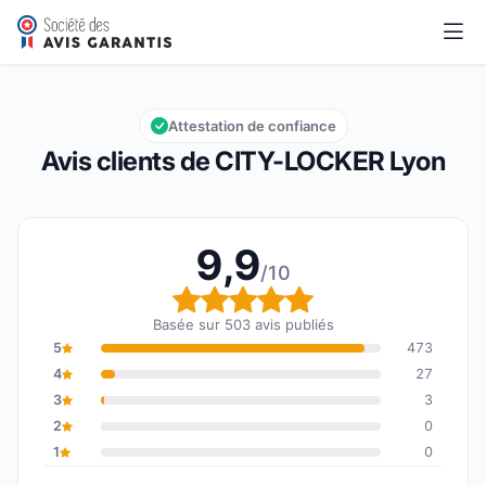
CITY-LOCKER Lyon
9,9/10
Note globale : 9,9 sur 10
Attestation de confiance
Avis clients de CITY-LOCKER Lyon
9,9
/10
Note globale : 9,9 sur 1
Basée sur 503 avis publiés
5
473
4
27
3
3
2
0
1
0