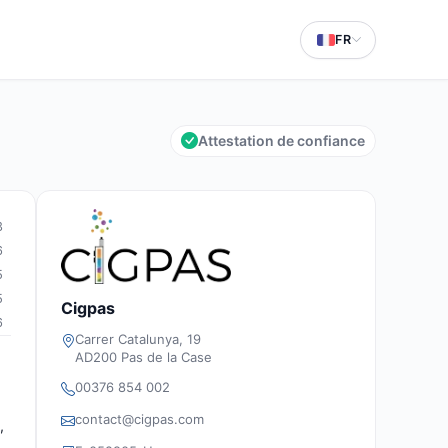
FR
Attestation de confiance
3
6
5
5
Cigpas
6
Carrer Catalunya, 19
AD200 Pas de la Case
00376 854 002
contact@cigpas.com
,