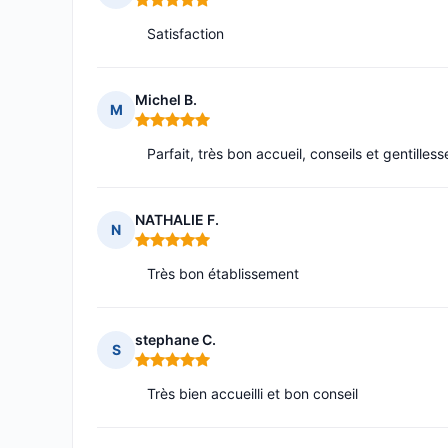
Note : 5 sur 5
Satisfaction
Michel B.
M
Note : 5 sur 5
Parfait, très bon accueil, conseils et gentilless
NATHALIE F.
N
Note : 5 sur 5
Très bon établissement
stephane C.
S
Note : 5 sur 5
Très bien accueilli et bon conseil