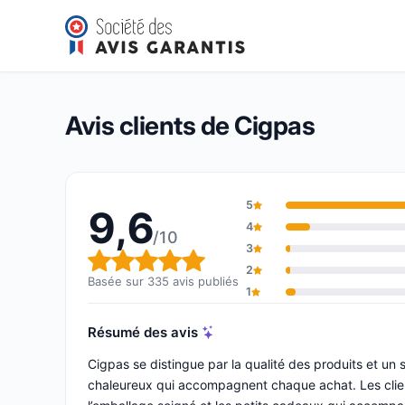
Cigpas
9,6/10
(335 avis)
Note globale : 9,6 sur 10
Avis clients de Cigpas
5
9,6
4
/10
3
Note globale : 9,6 sur 10
2
Basée sur 335 avis publiés
1
Résumé des avis
Cigpas se distingue par la qualité des produits et un s
chaleureux qui accompagnent chaque achat. Les clients 