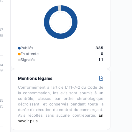
25
07
25
Publiés
335
En attente
0
Signalés
11
04
25
Mentions légales
Conformément à l'article L111-7-2 du Code de
la consommation, les avis sont soumis à un
contrôle, classés par ordre chronologique
25
décroissant, et conservés pendant toute la
25
durée d'exécution du contrat du commerçant.
Avis récoltés sans aucune contrepartie.
En
savoir plus…