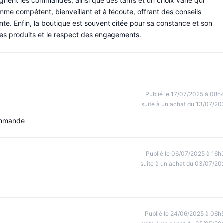
nent les commandes, ainsi que des tarifs et un choix varié qui
mme compétent, bienveillant et à l’écoute, offrant des conseils
nte. Enfin, la boutique est souvent citée pour sa constance et son
é des produits et le respect des engagements.
Publié le 17/07/2025 à 08h
suite à un achat du 13/07/20
commande
Publié le 06/07/2025 à 16h
suite à un achat du 03/07/20
Publié le 24/06/2025 à 06h