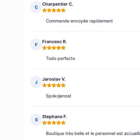
Charpentier C.
C
Note : 5 sur 5
Commande envoyée rapidement
Francesc R.
F
Note : 5 sur 5
Todo perfecto
Jaroslav V.
J
Note : 5 sur 5
Spokojenost
Stephane F.
S
Note : 5 sur 5
Boutique très belle et le personnel est accueill