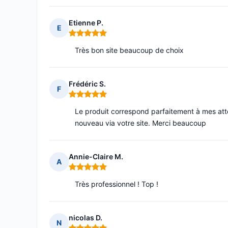
Etienne P.
E
Note : 5 sur 5
Très bon site beaucoup de choix
Frédéric S.
F
Note : 5 sur 5
Le produit correspond parfaitement à mes att
nouveau via votre site. Merci beaucoup
Annie-Claire M.
A
Note : 5 sur 5
Très professionnel ! Top !
nicolas D.
N