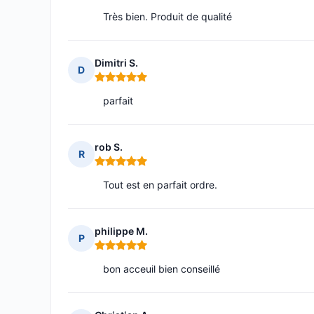
Très bien. Produit de qualité
Dimitri S.
D
Note : 5 sur 5
parfait
rob S.
R
Note : 5 sur 5
Tout est en parfait ordre.
philippe M.
P
Note : 5 sur 5
bon acceuil bien conseillé