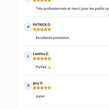
Note : 5 sur 5
Très professionnels et merci pour les petits c
PATRICK D.
P
Note : 5 sur 5
Excellente prestation.
Laetitia D.
L
Note : 5 sur 5
Parfait
guy G.
G
Note : 5 sur 5
super