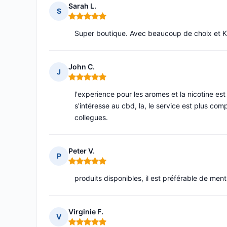
Sarah L.
S
Note : 5 sur 5
Super boutique. Avec beaucoup de choix et Kar
John C.
J
Note : 5 sur 5
l'experience pour les aromes et la nicotine es
s'intéresse au cbd, la, le service est plus c
collegues.
Peter V.
P
Note : 5 sur 5
produits disponibles, il est préférable de menti
Virginie F.
V
Note : 5 sur 5