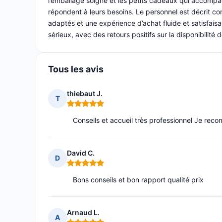
l’emballage soigné et les petits cadeaux qui accompag
répondent à leurs besoins. Le personnel est décrit co
adaptés et une expérience d’achat fluide et satisfaisa
sérieux, avec des retours positifs sur la disponibilit
Tous les avis
thiebaut J.
T
Note : 5 sur 5
Conseils et accueil très professionnel Je re
David C.
D
Note : 5 sur 5
Bons conseils et bon rapport qualité prix
Arnaud L.
A