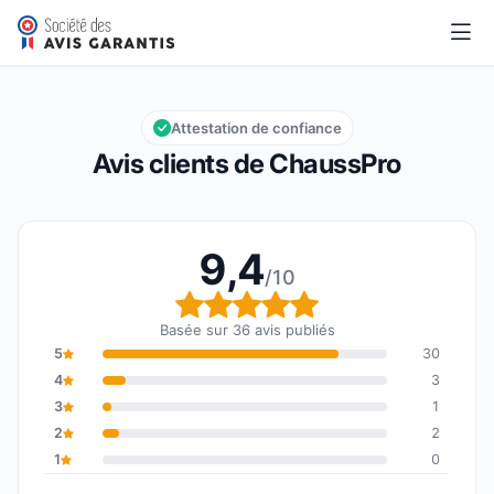
ChaussPro
9,4/10
Note globale : 9,4 sur 10
Attestation de confiance
Avis clients de ChaussPro
9,4
/10
Note globale : 9,4 sur 1
Basée sur 36 avis publiés
5
30
4
3
3
1
2
2
1
0