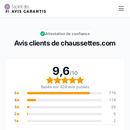
chaussettes.com
9,6/10
Note globale : 9,6 sur 10
Attestation de confiance
Avis clients de chaussettes.com
9,6
/10
Note globale : 9,6 sur 1
Basée sur 926 avis publiés
5
776
4
114
3
29
2
5
1
2