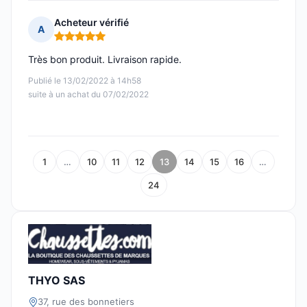
Acheteur vérifié
A
Note : 5 sur 5
Très bon produit. Livraison rapide.
Publié le 13/02/2022 à 14h58
suite à un achat du 07/02/2022
1
…
10
11
12
13
14
15
16
…
24
THYO SAS
37, rue des bonnetiers