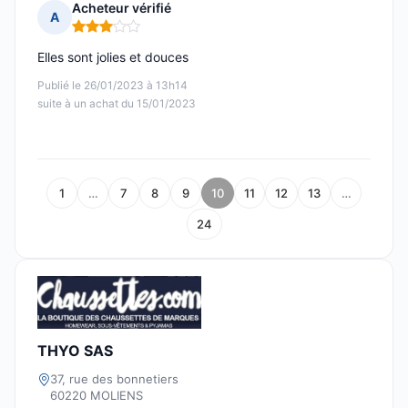
Acheteur vérifié
A
Note : 3 sur 5
Elles sont jolies et douces
Publié le 26/01/2023 à 13h14
suite à un achat du 15/01/2023
1
…
7
8
9
10
11
12
13
…
24
THYO SAS
37, rue des bonnetiers
60220 MOLIENS