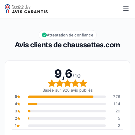
chaussettes.com
9,6/10
Note globale : 9,6 sur 10
Attestation de confiance
Avis clients de chaussettes.com
9,6
/10
Note globale : 9,6 sur 1
Basée sur 926 avis publiés
5
776
4
114
3
29
2
5
1
2