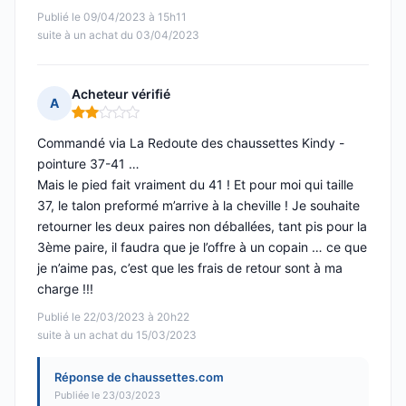
Publié le 09/04/2023 à 15h11
suite à un achat du 03/04/2023
Acheteur vérifié
A
Note : 2 sur 5
Commandé via La Redoute des chaussettes Kindy -
pointure 37-41 …
Mais le pied fait vraiment du 41 ! Et pour moi qui taille
37, le talon preformé m’arrive à la cheville ! Je souhaite
retourner les deux paires non déballées, tant pis pour la
3ème paire, il faudra que je l’offre à un copain … ce que
je n’aime pas, c’est que les frais de retour sont à ma
charge !!!
Publié le 22/03/2023 à 20h22
suite à un achat du 15/03/2023
Réponse de chaussettes.com
Publiée le 23/03/2023