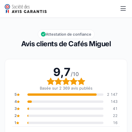
Cafés Miguel
9,7/10
Note globale : 9,7 sur 10
Attestation de confiance
Avis clients de Cafés Miguel
9,7
/10
Note globale : 9,7 sur 1
Basée sur 2 369 avis publiés
5
2 147
4
143
3
41
2
22
1
16