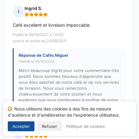
Ingrid S.
I
Note : 5 sur 5
Café excellent et livraison impeccable
Publié le 29/08/2021 à 17h32
suite à un achat du 24/08/2021
Réponse de Cafés Miguel
Publiée le 30/10/2023
Merci beaucoup Ingrid pour votre commentaire très
positif. Nous sommes heureux d'apprendre que
vous êtes satisfait de notre café et de nos services
de livraison. Nous vous remercions
chaleureusement de votre soutien et nous
espérons que vous continuerez à profiter de notre
café.
Nous utilisons des cookies à des fins de mesure
d'audience et d'amélioration de l'expérience utilisateur.
Accepter
Refuser
Politique de cookies
Jean-Michel B.
J
Note : 5 sur 5