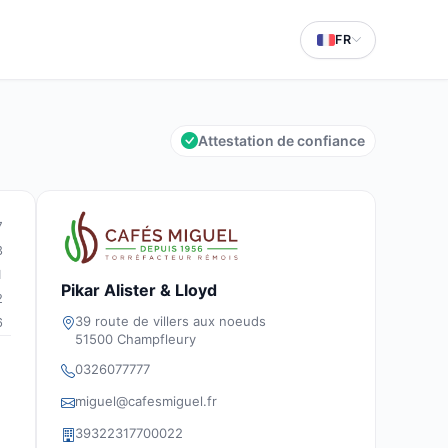
FR
Attestation de confiance
7
3
1
Pikar Alister & Lloyd
2
39 route de villers aux noeuds
6
51500 Champfleury
0326077777
miguel@cafesmiguel.fr
39322317700022