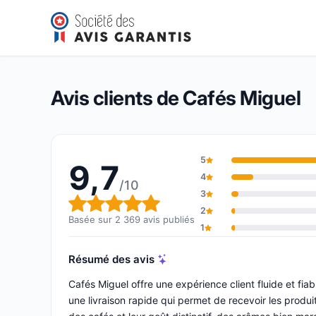
Cafés Miguel
9,7/10
(2 369 avis)
Note globale : 9,7 sur 10
Avis clients de Cafés Miguel
5
9,7
4
/10
3
Note globale : 9,7 sur 10
2
Basée sur 2 369 avis publiés
1
Résumé des avis
Cafés Miguel offre une expérience client fluide et fi
une livraison rapide qui permet de recevoir les produi