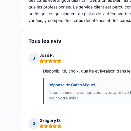
des cafés et leur goût distinctif, des arômes bien mar
que les professionnels. Le service client est perçu 
petits gestes qui ajoutent au plaisir de la découverte e
variées, y compris des cafés décaféinés et des capsules 
Tous les avis
José P.
J
Note : 5 sur 5
Disponibilité, choix, qualité et livraison dans 
Réponse de Cafés Miguel
Nous sommes ravis que vous ayez apprécié la di
pour votre avis !
Grégory D.
G
Note : 5 sur 5