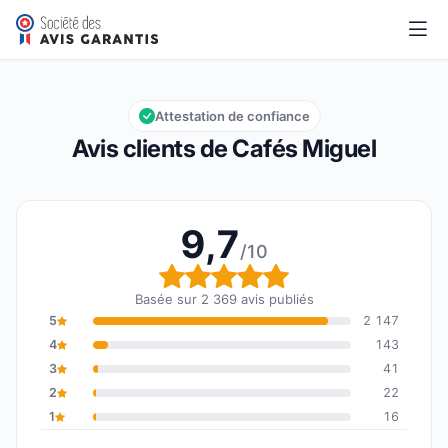
Cafés Miguel
9,7/10
Note globale : 9,7 sur 10
Attestation de confiance
Avis clients de Cafés Miguel
9,7
/10
Note globale : 9,7 sur 1
Basée sur 2 369 avis publiés
5
2 147
4
143
3
41
2
22
1
16