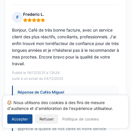
Frederic L.
F
Note : 5 sur 5
Bonjour, Café de très bonne facture, avec un service
client des plus réactifs, conciliants, professionnels. J'ai
enfin trouvé mon torréfacteur de confiance pour de très
longues années et je n'hésiterai pas à le recommander à
mes proches. Encore bravo pour la qualité de votre
travail.
Publié le 16/12/2025 à 12h39
suite à un achat du 04/12/2025
Réponse de Cafés Miguel
Publiée le 05/01/2026
Nous utilisons des cookies à des fins de mesure
Bonjour Frédéric,
d'audience et d'amélioration de l'expérience utilisateur.
Un grand merci pour votre avis élogieux et votre
Accepter
Refuser
Politique de cookies
note parfaite ! Nous sommes ravis que vous ayez
apprécié la qualité de nos cafés et notre service