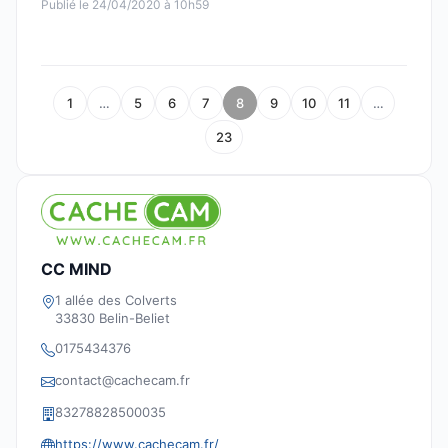
Publié le 24/04/2020 à 10h59
1
…
5
6
7
8
9
10
11
…
23
CC MIND
1 allée des Colverts
33830 Belin-Beliet
0175434376
contact@cachecam.fr
83278828500035
https://www.cachecam.fr/