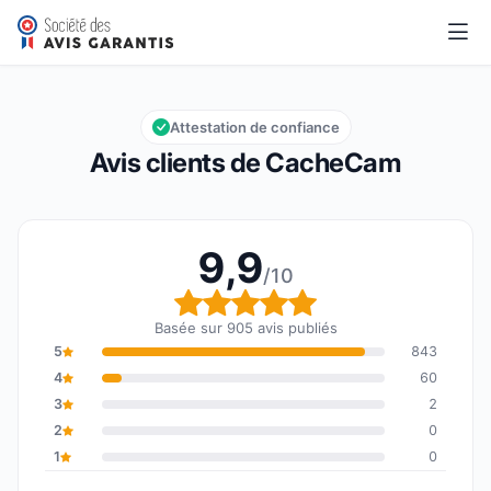
CacheCam
9,9/10
Note globale : 9,9 sur 10
Attestation de confiance
Avis clients de CacheCam
9,9
/10
Note globale : 9,9 sur 1
Basée sur 905 avis publiés
5
843
4
60
3
2
2
0
1
0